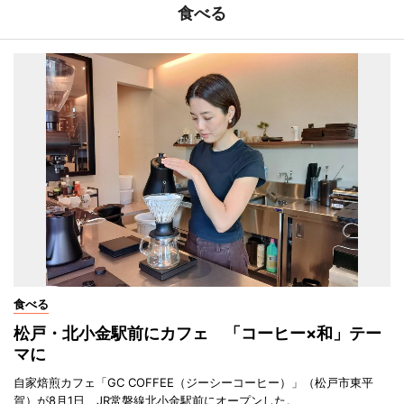
食べる
食べる
松戸・北小金駅前にカフェ 「コーヒー×和」テー
マに
自家焙煎カフェ「GC COFFEE（ジーシーコーヒー）」（松戸市東平
賀）が8月1日、JR常磐線北小金駅前にオープンした。