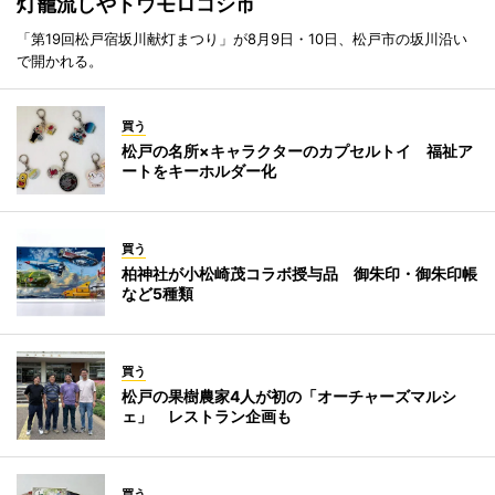
灯籠流しやトウモロコシ市
「第19回松戸宿坂川献灯まつり」が8月9日・10日、松戸市の坂川沿い
で開かれる。
買う
松戸の名所×キャラクターのカプセルトイ 福祉ア
ートをキーホルダー化
買う
柏神社が小松崎茂コラボ授与品 御朱印・御朱印帳
など5種類
買う
松戸の果樹農家4人が初の「オーチャーズマルシ
ェ」 レストラン企画も
買う