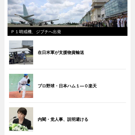
Ｐ１哨戒機、ジブチへ出発
在日米軍が支援物資輸送
プロ野球・日本ハム１―０楽天
内閣・党人事、説明避ける