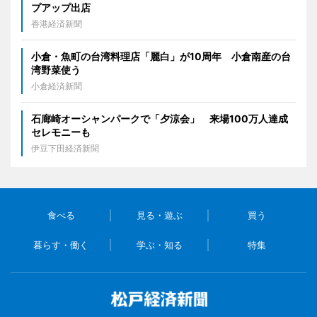
プアップ出店
香港経済新聞
小倉・魚町の台湾料理店「麗白」が10周年 小倉南産の台
湾野菜使う
小倉経済新聞
石廊崎オーシャンパークで「夕涼会」 来場100万人達成
セレモニーも
伊豆下田経済新聞
食べる
見る・遊ぶ
買う
暮らす・働く
学ぶ・知る
特集