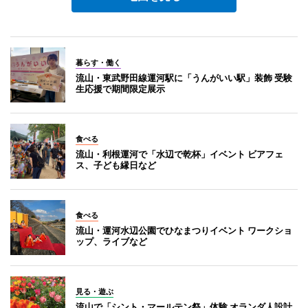
暮らす・働く
流山・東武野田線運河駅に「うんがいい駅」装飾 受験
生応援で期間限定展示
食べる
流山・利根運河で「水辺で乾杯」イベント ビアフェ
ス、子ども縁日など
食べる
流山・運河水辺公園でひなまつりイベント ワークショ
ップ、ライブなど
見る・遊ぶ
流山で「シント・マールテン祭」体験 オランダ人設計