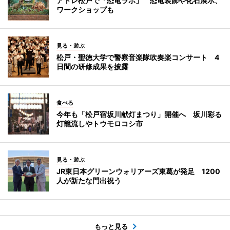
アトレ松戸で「恐竜ラボ」 恐竜装飾や化石展示、
ワークショップも
見る・遊ぶ
松戸・聖徳大学で警察音楽隊吹奏楽コンサート 4
日間の研修成果を披露
食べる
今年も「松戸宿坂川献灯まつり」開催へ 坂川彩る
灯籠流しやトウモロコシ市
見る・遊ぶ
JR東日本グリーンウォリアーズ東葛が発足 1200
人が新たな門出祝う
もっと見る