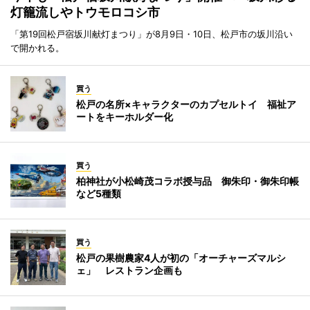
灯籠流しやトウモロコシ市
「第19回松戸宿坂川献灯まつり」が8月9日・10日、松戸市の坂川沿い
で開かれる。
買う
松戸の名所×キャラクターのカプセルトイ 福祉ア
ートをキーホルダー化
買う
柏神社が小松崎茂コラボ授与品 御朱印・御朱印帳
など5種類
買う
松戸の果樹農家4人が初の「オーチャーズマルシ
ェ」 レストラン企画も