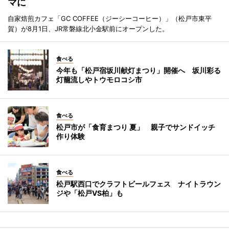
マに
自家焙煎カフェ「GC COFFEE（ジーシーコーヒー）」（松戸市東平
賀）が8月1日、JR常磐線北小金駅前にオープンした。
食べる
今年も「松戸宿坂川献灯まつり」開催へ 坂川彩る
灯籠流しやトウモロコシ市
食べる
松戸市が「食育まつり 夏」 親子でサンドイッチ
作り体験
食べる
松戸駅西口でクラフトビールフェス ナイトラウン
ジや「松戸VS柏」も