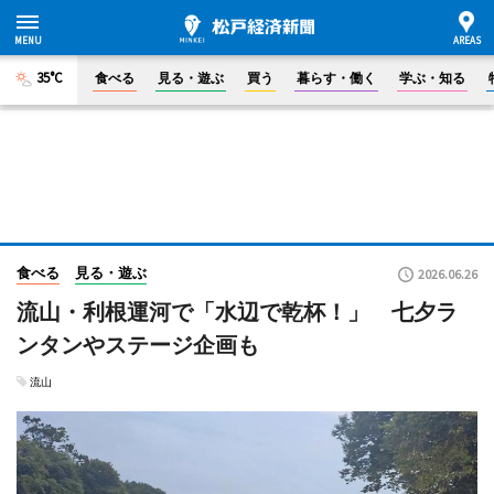
35°C
食べる
見る・遊ぶ
買う
暮らす・働く
学ぶ・知る
食べる
見る・遊ぶ
2026.06.26
流山・利根運河で「水辺で乾杯！」 七夕ラ
ンタンやステージ企画も
流山