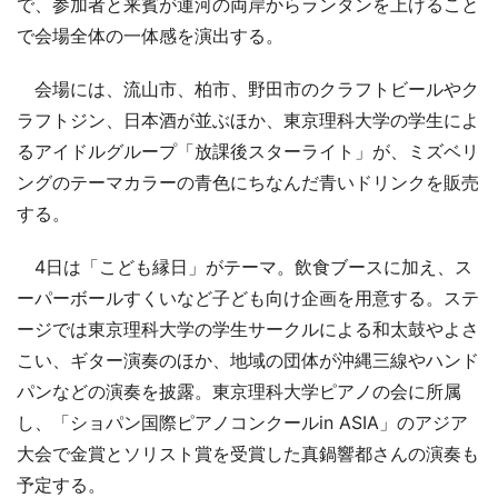
で、参加者と来賓が運河の両岸からランタンを上げること
で会場全体の一体感を演出する。
会場には、流山市、柏市、野田市のクラフトビールやク
ラフトジン、日本酒が並ぶほか、東京理科大学の学生によ
るアイドルグループ「放課後スターライト」が、ミズベリ
ングのテーマカラーの青色にちなんだ青いドリンクを販売
する。
4日は「こども縁日」がテーマ。飲食ブースに加え、ス
ーパーボールすくいなど子ども向け企画を用意する。ステ
ージでは東京理科大学の学生サークルによる和太鼓やよさ
こい、ギター演奏のほか、地域の団体が沖縄三線やハンド
パンなどの演奏を披露。東京理科大学ピアノの会に所属
し、「ショパン国際ピアノコンクールin ASIA」のアジア
大会で金賞とソリスト賞を受賞した真鍋響都さんの演奏も
予定する。