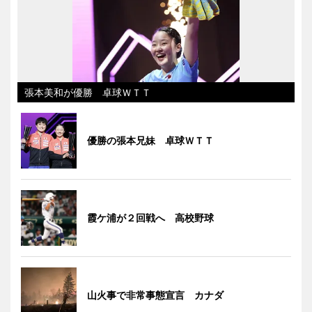
張本美和が優勝 卓球ＷＴＴ
優勝の張本兄妹 卓球ＷＴＴ
霞ケ浦が２回戦へ 高校野球
山火事で非常事態宣言 カナダ