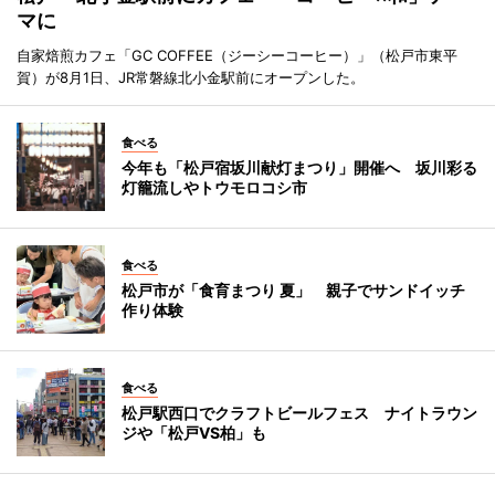
マに
自家焙煎カフェ「GC COFFEE（ジーシーコーヒー）」（松戸市東平
賀）が8月1日、JR常磐線北小金駅前にオープンした。
食べる
今年も「松戸宿坂川献灯まつり」開催へ 坂川彩る
灯籠流しやトウモロコシ市
食べる
松戸市が「食育まつり 夏」 親子でサンドイッチ
作り体験
食べる
松戸駅西口でクラフトビールフェス ナイトラウン
ジや「松戸VS柏」も