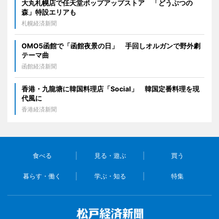
大丸札幌店で任天堂ポップアップストア 「どうぶつの
森」特設エリアも
札幌経済新聞
OMO5函館で「函館夜景の日」 手回しオルガンで野外劇
テーマ曲
函館経済新聞
香港・九龍塘に韓国料理店「Social」 韓国定番料理を現
代風に
香港経済新聞
食べる
見る・遊ぶ
買う
暮らす・働く
学ぶ・知る
特集