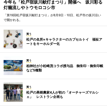
今年も「松戸宿坂川献灯まつり」開催へ 坂川彩る
灯籠流しやトウモロコシ市
「第19回松戸宿坂川献灯まつり」が8月9日・10日、松戸市の坂川沿い
で開かれる。
買う
松戸の名所×キャラクターのカプセルトイ 福祉ア
ートをキーホルダー化
買う
柏神社が小松崎茂コラボ授与品 御朱印・御朱印帳
など5種類
買う
松戸の果樹農家4人が初の「オーチャーズマルシ
ェ」 レストラン企画も