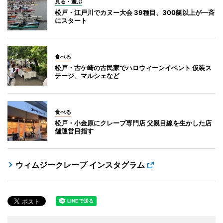
見る・遊ぶ
松戸・江戸川でカヌー大会 39種目、300艇以上が一斉
にスタート
食べる
松戸・古ケ崎の古民家でハロウィーンイベント 仮装ス
テージ、マルシェなど
食べる
松戸・小金原にクレープ専門店 父親目線を生かした店
舗運営目指す
ウィムジークレープ インスタグラム