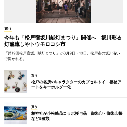
買う
今年も「松戸宿坂川献灯まつり」開催へ 坂川彩る
灯籠流しやトウモロコシ市
「第19回松戸宿坂川献灯まつり」が8月9日・10日、松戸市の坂川沿い
で開かれる。
買う
松戸の名所×キャラクターのカプセルトイ 福祉ア
ートをキーホルダー化
買う
柏神社が小松崎茂コラボ授与品 御朱印・御朱印帳
など5種類