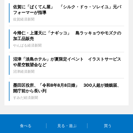
佐賀に「ばくてん屋」 「シルク・ドゥ・ソレイユ」元パ
フォーマーが指導
佐賀経済新聞
今帰仁・上運天に「ナギッコ」 島ラッキョウやモズクの
加工品販売
やんばる経済新聞
沼津「淡島ホテル」が夏限定イベント イラストサービス
や星空観望会など
沼津経済新聞
墨田区役所、「令和8年8月8日婚」 300人超が婚姻届、
開庁前から長い列
すみだ経済新聞
食べる
見る・遊ぶ
買う