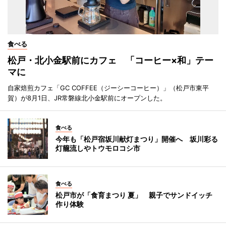
食べる
松戸・北小金駅前にカフェ 「コーヒー×和」テー
マに
自家焙煎カフェ「GC COFFEE（ジーシーコーヒー）」（松戸市東平
賀）が8月1日、JR常磐線北小金駅前にオープンした。
食べる
今年も「松戸宿坂川献灯まつり」開催へ 坂川彩る
灯籠流しやトウモロコシ市
食べる
松戸市が「食育まつり 夏」 親子でサンドイッチ
作り体験