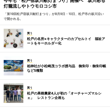
今年も「松戸宿坂川献灯まつり」開催へ 坂川彩る
灯籠流しやトウモロコシ市
「第19回松戸宿坂川献灯まつり」が8月9日・10日、松戸市の坂川沿い
で開かれる。
買う
松戸の名所×キャラクターのカプセルトイ 福祉ア
ートをキーホルダー化
買う
柏神社が小松崎茂コラボ授与品 御朱印・御朱印帳
など5種類
買う
松戸の果樹農家4人が初の「オーチャーズマルシ
ェ」 レストラン企画も