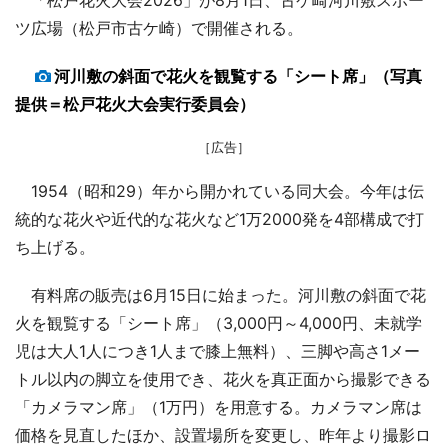
ツ広場（松戸市古ケ崎）で開催される。
河川敷の斜面で花火を観覧する「シート席」（写真
提供＝松戸花火大会実行委員会）
［広告］
1954（昭和29）年から開かれている同大会。今年は伝
統的な花火や近代的な花火など1万2000発を4部構成で打
ち上げる。
有料席の販売は6月15日に始まった。河川敷の斜面で花
火を観覧する「シート席」（3,000円～4,000円、未就学
児は大人1人につき1人まで膝上無料）、三脚や高さ1メー
トル以内の脚立を使用でき、花火を真正面から撮影できる
「カメラマン席」（1万円）を用意する。カメラマン席は
価格を見直したほか、設置場所を変更し、昨年より撮影ロ