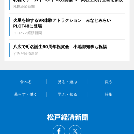
札幌経済新聞
火星を旅するVR体験アトラクション みなとみらい
PLOT48に登場
ヨコハマ経済新聞
八広で町名誕生60周年祝賀会 小池都知事も祝福
すみだ経済新聞
食べる
見る・遊ぶ
買う
暮らす・働く
学ぶ・知る
特集