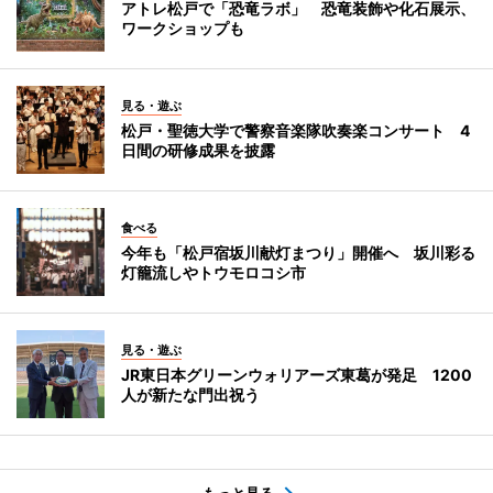
アトレ松戸で「恐竜ラボ」 恐竜装飾や化石展示、
ワークショップも
見る・遊ぶ
松戸・聖徳大学で警察音楽隊吹奏楽コンサート 4
日間の研修成果を披露
食べる
今年も「松戸宿坂川献灯まつり」開催へ 坂川彩る
灯籠流しやトウモロコシ市
見る・遊ぶ
JR東日本グリーンウォリアーズ東葛が発足 1200
人が新たな門出祝う
もっと見る