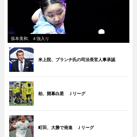
張本美和、４強入り
米上院、ブランチ氏の司法長官人事承認
柏、開幕白星 Ｊリーグ
町田、大勝で発進 Ｊリーグ