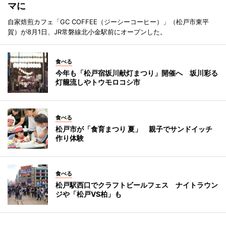
マに
自家焙煎カフェ「GC COFFEE（ジーシーコーヒー）」（松戸市東平
賀）が8月1日、JR常磐線北小金駅前にオープンした。
食べる
今年も「松戸宿坂川献灯まつり」開催へ 坂川彩る
灯籠流しやトウモロコシ市
食べる
松戸市が「食育まつり 夏」 親子でサンドイッチ
作り体験
食べる
松戸駅西口でクラフトビールフェス ナイトラウン
ジや「松戸VS柏」も