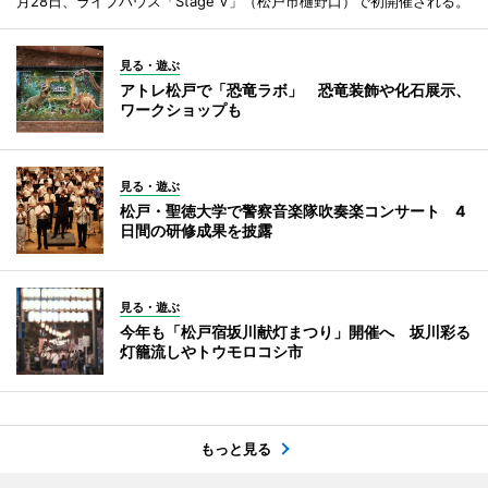
月28日、ライブハウス「Stage V」（松戸市樋野口）で初開催される。
見る・遊ぶ
アトレ松戸で「恐竜ラボ」 恐竜装飾や化石展示、
ワークショップも
見る・遊ぶ
松戸・聖徳大学で警察音楽隊吹奏楽コンサート 4
日間の研修成果を披露
見る・遊ぶ
今年も「松戸宿坂川献灯まつり」開催へ 坂川彩る
灯籠流しやトウモロコシ市
もっと見る