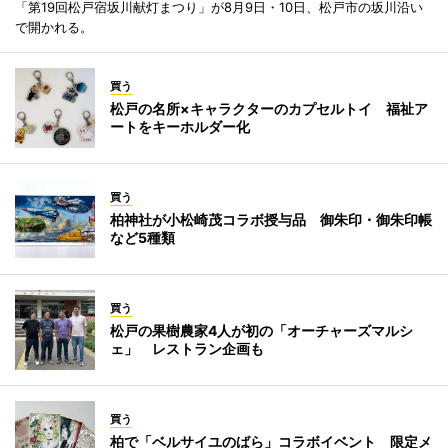
「第19回松戸宿坂川献灯まつり」が8月9日・10日、松戸市の坂川沿い
で開かれる。
買う
松戸の名所×キャラクターのカプセルトイ 福祉ア
ートをキーホルダー化
買う
柏神社が小松崎茂コラボ授与品 御朱印・御朱印帳
など5種類
買う
松戸の果樹農家4人が初の「オーチャーズマルシ
ェ」 レストラン企画も
買う
柏で「ベルサイユのばら」コラボイベント 限定メ