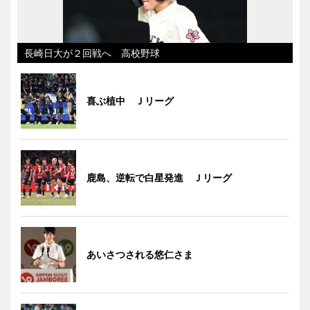
長崎日大が２回戦へ 高校野球
喜ぶ植中 Ｊリーグ
鹿島、逆転で白星発進 Ｊリーグ
あいさつされる悠仁さま