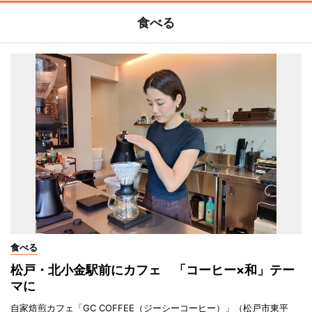
食べる
食べる
松戸・北小金駅前にカフェ 「コーヒー×和」テー
マに
自家焙煎カフェ「GC COFFEE（ジーシーコーヒー）」（松戸市東平