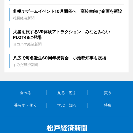
札幌でゲームイベント10月開催へ 高校生向け企画を新設
札幌経済新聞
火星を旅するVR体験アトラクション みなとみらい
PLOT48に登場
ヨコハマ経済新聞
八広で町名誕生60周年祝賀会 小池都知事も祝福
すみだ経済新聞
食べる
見る・遊ぶ
買う
暮らす・働く
学ぶ・知る
特集