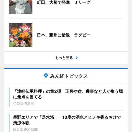
町田、大勝で発進 Ｊリーグ
日本、豪州に惜敗 ラグビー
もっと見る
みん経トピックス
「津軽伝承料理」の第2弾 正月や盆、農事など人が集う場
に焦点を当てる
弘前経済新聞
星野エリアで「足水浴」 13度の湧水とヒノキ香るおけで
清涼体験
軽井沢経済新聞