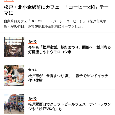
松戸・北小金駅前にカフェ 「コーヒー×和」テー
マに
自家焙煎カフェ「GC COFFEE（ジーシーコーヒー）」（松戸市東平
賀）が8月1日、JR常磐線北小金駅前にオープンした。
食べる
今年も「松戸宿坂川献灯まつり」開催へ 坂川彩る
灯籠流しやトウモロコシ市
食べる
松戸市が「食育まつり 夏」 親子でサンドイッチ
作り体験
食べる
松戸駅西口でクラフトビールフェス ナイトラウン
ジや「松戸VS柏」も