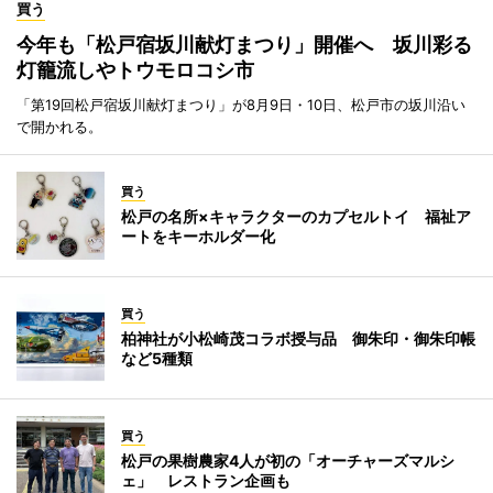
買う
今年も「松戸宿坂川献灯まつり」開催へ 坂川彩る
灯籠流しやトウモロコシ市
「第19回松戸宿坂川献灯まつり」が8月9日・10日、松戸市の坂川沿い
で開かれる。
買う
松戸の名所×キャラクターのカプセルトイ 福祉ア
ートをキーホルダー化
買う
柏神社が小松崎茂コラボ授与品 御朱印・御朱印帳
など5種類
買う
松戸の果樹農家4人が初の「オーチャーズマルシ
ェ」 レストラン企画も