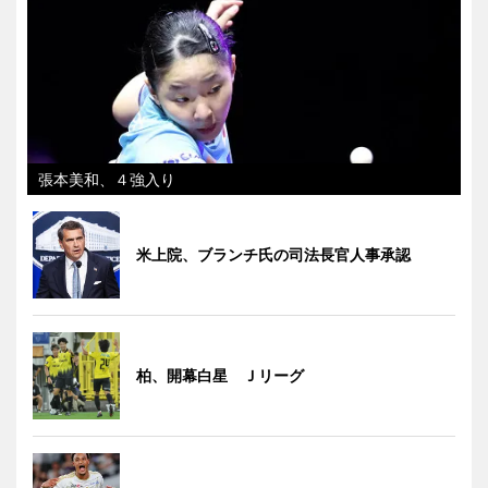
張本美和、４強入り
米上院、ブランチ氏の司法長官人事承認
柏、開幕白星 Ｊリーグ