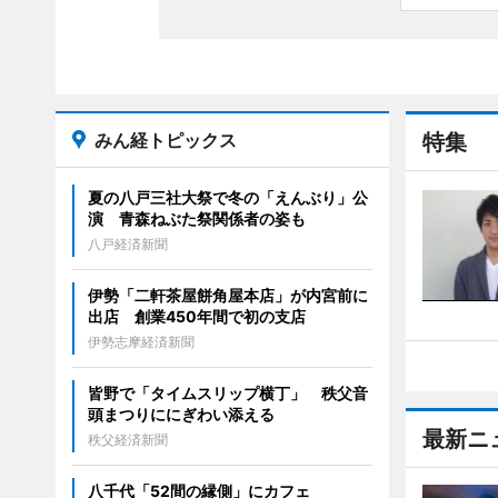
みん経トピックス
特集
夏の八戸三社大祭で冬の「えんぶり」公
演 青森ねぶた祭関係者の姿も
八戸経済新聞
伊勢「二軒茶屋餅角屋本店」が内宮前に
出店 創業450年間で初の支店
伊勢志摩経済新聞
皆野で「タイムスリップ横丁」 秩父音
頭まつりににぎわい添える
最新ニ
秩父経済新聞
八千代「52間の縁側」にカフェ