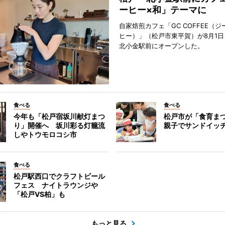
ーヒー×和」テーマに
自家焙煎カフェ「GC COFFEE（
ヒー）」（松戸市東平賀）が8月1日
北小金駅前にオープンした。
食べる
食べる
今年も「松戸宿坂川献灯まつ
松戸市が「食育ま
り」開催へ 坂川彩る灯籠流
親子でサンドイッ
しやトウモロコシ市
食べる
松戸駅西口でクラフトビール
フェス ナイトラウンジや
「松戸VS柏」も
もっと見る