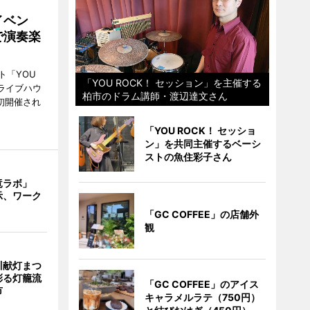
イベン
で演奏楽
ト「YOU
「YOU ROCK！ セッション」を主催する
、ライブハウ
柏市のドラム講師・渡辺達文さん
で初開催され
「YOU ROCK！ セッショ
ン」を共同主催するベーシ
ストの魚住彩子さん
竜ラボ」
示、ワーク
「GC COFFEE」の店舗外
観
川献灯まつ
彩る灯籠流
「GC COFFEE」のアイス
市
キャラメルラテ（750円）