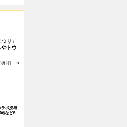
まつり」
しやトウ
月9日・10
コラボ授与
印帳など5