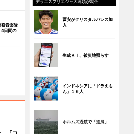
デラエスプリエジャ大統領が就任
冨安がクリスタルパレス加
入
警察音楽隊
 4日間の
生成ＡＩ、被災地照らす
インドネシアに「ドラえも
ん」１６人
ホルムズ通航で「進展」
ェ 「コ