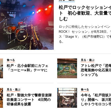
松戸でロックセッション
ト 初心者歓迎、大音量
しむ
ロックに特化したセッションイベン
ROCK！ セッション」が8月28日
ス「Stage V」（松戸市樋野口）
る。
食べる
見る・遊ぶ
松戸・北小金駅前にカフェ
アトレ松戸で「恐
「コーヒー×和」テーマに
恐竜装飾や化石展
ショップも
見る・遊ぶ
食べる
松戸・聖徳大学で警察音楽隊
今年も「松戸宿坂
吹奏楽コンサート 4日間の
り」開催へ 坂川
研修成果を披露
しやトウモロコシ