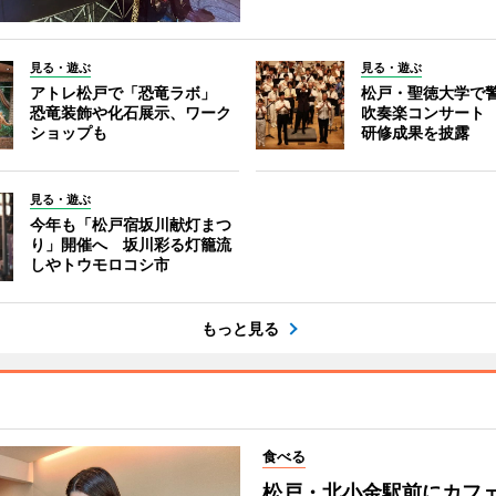
見る・遊ぶ
見る・遊ぶ
アトレ松戸で「恐竜ラボ」
松戸・聖徳大学で
恐竜装飾や化石展示、ワーク
吹奏楽コンサート
ショップも
研修成果を披露
見る・遊ぶ
今年も「松戸宿坂川献灯まつ
り」開催へ 坂川彩る灯籠流
しやトウモロコシ市
もっと見る
食べる
松戸・北小金駅前にカフ