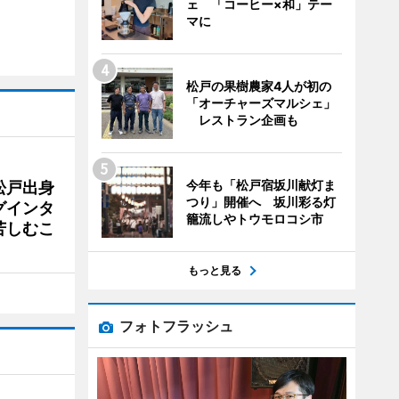
ェ 「コーヒー×和」テー
マに
松戸の果樹農家4人が初の
「オーチャーズマルシェ」
レストラン企画も
今年も「松戸宿坂川献灯ま
松戸出身
つり」開催へ 坂川彩る灯
グインタ
籠流しやトウモロコシ市
苦しむこ
もっと見る
フォトフラッシュ