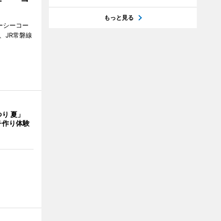
もっと見る
ジーシーコー
、JR常磐線
つり 夏」
チ作り体験