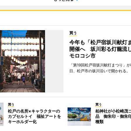
買う
今年も「松戸宿坂川献灯
開催へ 坂川彩る灯籠流
モロコシ市
「第19回松戸宿坂川献灯まつり」が8
日、松戸市の坂川沿いで開かれる。
買う
買う
松戸の名所×キャラクターの
柏神社が小松崎茂
カプセルトイ 福祉アートを
品 御朱印・御朱
キーホルダー化
種類