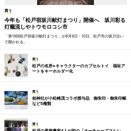
買う
今年も「松戸宿坂川献灯まつり」開催へ 坂川彩る
灯籠流しやトウモロコシ市
「第19回松戸宿坂川献灯まつり」が8月9日・10日、松戸市の坂川沿い
で開かれる。
買う
松戸の名所×キャラクターのカプセルトイ 福祉ア
ートをキーホルダー化
買う
柏神社が小松崎茂コラボ授与品 御朱印・御朱印帳
など5種類
買う
松戸の果樹農家4人が初の「オーチャーズマルシ