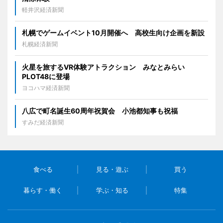
軽井沢経済新聞
札幌でゲームイベント10月開催へ 高校生向け企画を新設
札幌経済新聞
火星を旅するVR体験アトラクション みなとみらい
PLOT48に登場
ヨコハマ経済新聞
八広で町名誕生60周年祝賀会 小池都知事も祝福
すみだ経済新聞
食べる
見る・遊ぶ
買う
暮らす・働く
学ぶ・知る
特集