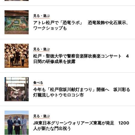
見る・遊ぶ
アトレ松戸で「恐竜ラボ」 恐竜装飾や化石展示、
ワークショップも
見る・遊ぶ
松戸・聖徳大学で警察音楽隊吹奏楽コンサート 4
日間の研修成果を披露
食べる
今年も「松戸宿坂川献灯まつり」開催へ 坂川彩る
灯籠流しやトウモロコシ市
見る・遊ぶ
JR東日本グリーンウォリアーズ東葛が発足 1200
人が新たな門出祝う