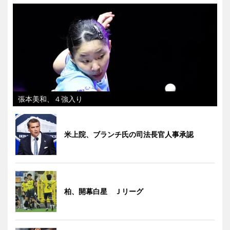
張本美和、４強入り
米上院、ブランチ氏の司法長官人事承認
柏、開幕白星 Ｊリーグ