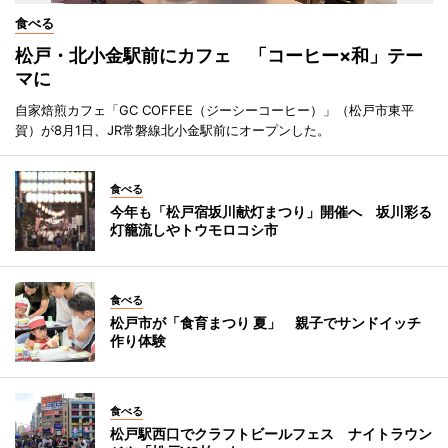
食べる
松戸・北小金駅前にカフェ 「コーヒー×和」テー
マに
自家焙煎カフェ「GC COFFEE（ジーシーコーヒー）」（松戸市東平
賀）が8月1日、JR常磐線北小金駅前にオープンした。
食べる
今年も「松戸宿坂川献灯まつり」開催へ 坂川彩る
灯籠流しやトウモロコシ市
食べる
松戸市が「食育まつり 夏」 親子でサンドイッチ
作り体験
食べる
松戸駅西口でクラフトビールフェス ナイトラウン