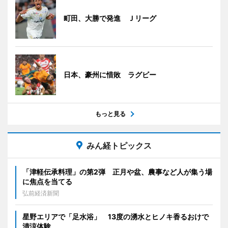
町田、大勝で発進 Ｊリーグ
日本、豪州に惜敗 ラグビー
もっと見る
みん経トピックス
「津軽伝承料理」の第2弾 正月や盆、農事など人が集う場
に焦点を当てる
弘前経済新聞
星野エリアで「足水浴」 13度の湧水とヒノキ香るおけで
清涼体験