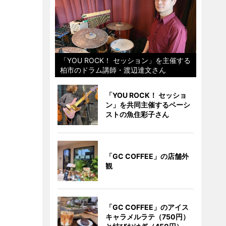
「YOU ROCK！ セッション」を主催する
柏市のドラム講師・渡辺達文さん
「YOU ROCK！ セッショ
ン」を共同主催するベーシ
ストの魚住彩子さん
「GC COFFEE」の店舗外
観
「GC COFFEE」のアイス
キャラメルラテ（750円）