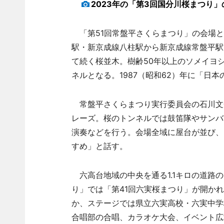
2023年の「第3回国分川桜まつり
「第51回常盤平さくらまつり」の会場と
駅・新京成線八柱駅から新京成線常盤平駅
て続く桜並木。樹齢50年以上のソメイヨ
ネルとなる。1987（昭和62）年に「日本
常盤平さくらまつり実行委員会の石川文
レーズ。桜のトンネルでは鼓笛隊やサンバ
演奏などを行う。会場全域に屋台が並び、
すめ」と話す。
六高台地域の中央を通る1.1キロの道路
り」では「第41回六実桜まつり」が開かれ
か、ステージでは県立六実高校・六実中学
合唱部の合唱、カラオケ大会、イベント広