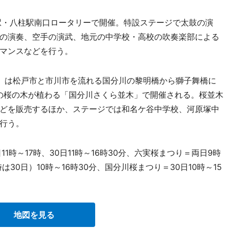
駅・八柱駅南口ロータリーで開催。特設ステージで太鼓の演
の演奏、空手の演武、地元の中学校・高校の吹奏楽部による
マンスなどを行う。
」は松戸市と市川市を流れる国分川の黎明橋から獅子舞橋に
本の桜の木が植わる「国分川さくら並木」で開催される。桜並木
どを販売するほか、ステージでは和名ケ谷中学校、河原塚中
行う。
時～17時、30日11時～16時30分、六実桜まつり＝両日9時
30日）10時～16時30分、国分川桜まつり＝30日10時～15
地図を見る