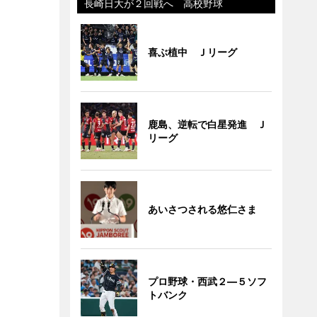
長崎日大が２回戦へ 高校野球
喜ぶ植中 Ｊリーグ
鹿島、逆転で白星発進 Ｊ
リーグ
あいさつされる悠仁さま
プロ野球・西武２―５ソフ
トバンク