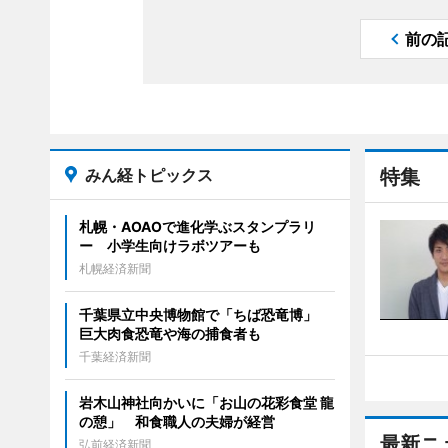
前の
みん経トピックス
特集
札幌・AOAOで進化学ぶスタンプラリ
ー 小学生向けラボツアーも
札幌経済新聞
千葉県立中央博物館で「ちば恐竜博」
巨大肉食恐竜や海の捕食者も
千葉経済新聞
岩木山神社向かいに「お山の花彩食堂 龍
の憩」 和食職人の夫婦が経営
最新ニ
弘前経済新聞