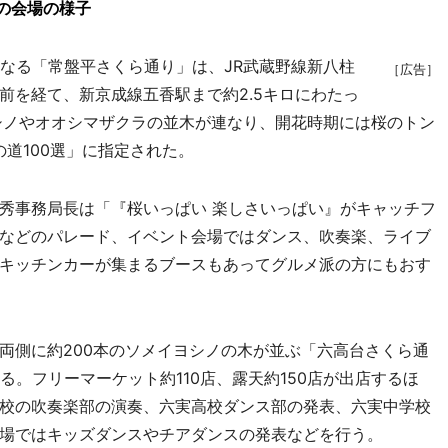
」の会場の様子
なる「常盤平さくら通り」は、JR武蔵野線新八柱
［広告］
前を経て、新京成線五香駅まで約2.5キロにわたっ
シノやオオシマザクラの並木が連なり、開花時期には桜のトン
の道100選」に指定された。
秀事務局長は「『桜いっぱい 楽しさいっぱい』がキャッチフ
などのパレード、イベント会場ではダンス、吹奏楽、ライブ
キッチンカーが集まるブースもあってグルメ派の方にもおす
の両側に約200本のソメイヨシノの木が並ぶ「六高台さくら通
る。フリーマーケット約110店、露天約150店が出店するほ
校の吹奏楽部の演奏、六実高校ダンス部の発表、六実中学校
場ではキッズダンスやチアダンスの発表などを行う。