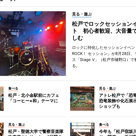
見る・遊ぶ
松戸でロックセッション
ト 初心者歓迎、大音量
しむ
ロックに特化したセッションイベン
ROCK！ セッション」が8月28日
ス「Stage V」（松戸市樋野口）
る。
食べる
見る・遊ぶ
松戸・北小金駅前にカフェ
アトレ松戸で「恐
「コーヒー×和」テーマに
恐竜装飾や化石展
ショップも
見る・遊ぶ
食べる
松戸・聖徳大学で警察音楽隊
今年も「松戸宿坂