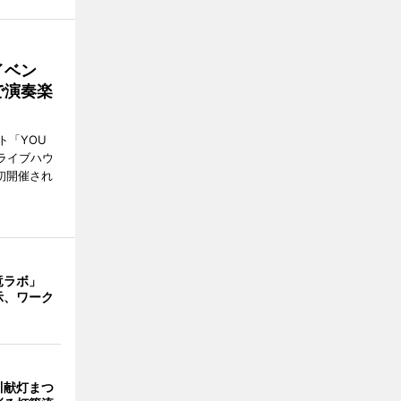
イベン
で演奏楽
ト「YOU
、ライブハウ
で初開催され
竜ラボ」
示、ワーク
川献灯まつ