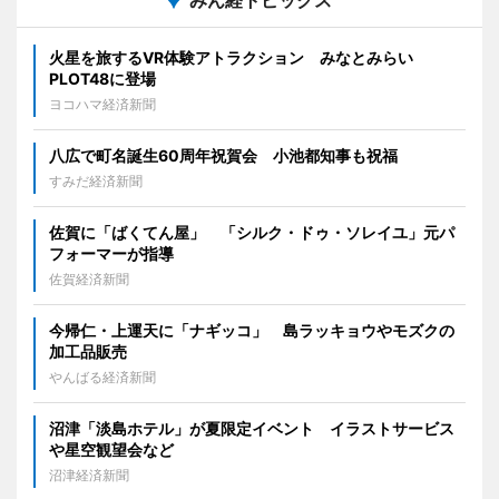
火星を旅するVR体験アトラクション みなとみらい
PLOT48に登場
ヨコハマ経済新聞
八広で町名誕生60周年祝賀会 小池都知事も祝福
すみだ経済新聞
佐賀に「ばくてん屋」 「シルク・ドゥ・ソレイユ」元パ
フォーマーが指導
佐賀経済新聞
今帰仁・上運天に「ナギッコ」 島ラッキョウやモズクの
加工品販売
やんばる経済新聞
沼津「淡島ホテル」が夏限定イベント イラストサービス
や星空観望会など
沼津経済新聞