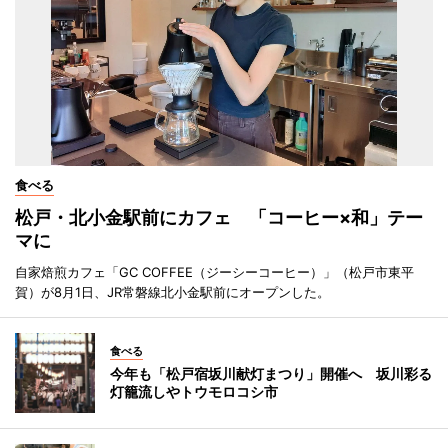
食べる
松戸・北小金駅前にカフェ 「コーヒー×和」テー
マに
自家焙煎カフェ「GC COFFEE（ジーシーコーヒー）」（松戸市東平
賀）が8月1日、JR常磐線北小金駅前にオープンした。
食べる
今年も「松戸宿坂川献灯まつり」開催へ 坂川彩る
灯籠流しやトウモロコシ市