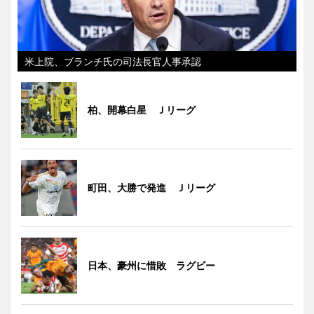
米上院、ブランチ氏の司法長官人事承認
柏、開幕白星 Ｊリーグ
町田、大勝で発進 Ｊリーグ
日本、豪州に惜敗 ラグビー