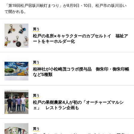
「第19回松戸宿坂川献灯まつり」が8月9日・10日、松戸市の坂川沿い
で開かれる。
買う
松戸の名所×キャラクターのカプセルトイ 福祉ア
ートをキーホルダー化
買う
柏神社が小松崎茂コラボ授与品 御朱印・御朱印帳
など5種類
買う
松戸の果樹農家4人が初の「オーチャーズマルシ
ェ」 レストラン企画も
買う