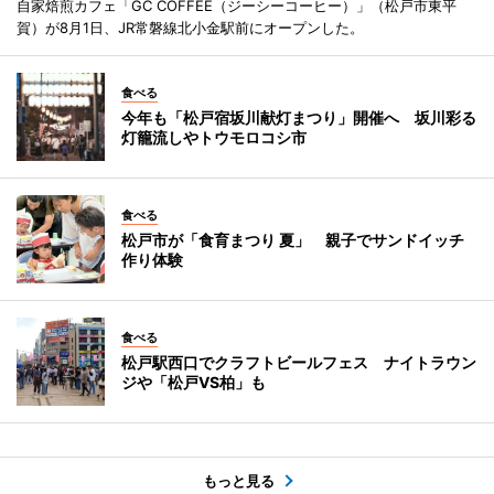
自家焙煎カフェ「GC COFFEE（ジーシーコーヒー）」（松戸市東平
賀）が8月1日、JR常磐線北小金駅前にオープンした。
食べる
今年も「松戸宿坂川献灯まつり」開催へ 坂川彩る
灯籠流しやトウモロコシ市
食べる
松戸市が「食育まつり 夏」 親子でサンドイッチ
作り体験
食べる
松戸駅西口でクラフトビールフェス ナイトラウン
ジや「松戸VS柏」も
もっと見る