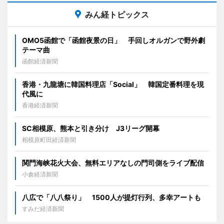
みん経トピックス
OMO5函館で「函館夜景の日」 手回しオルガンで野外劇
テーマ曲
函館経済新聞
香港・九龍塘に韓国料理店「Social」 韓国定番料理を現
代風に
香港経済新聞
SC相模原、熊本と引き分け J3リーグ開幕
相模原町田経済新聞
関門海峡花火大会、無料エリアなしの門司側をライブ配信
小倉経済新聞
八広で「八八祭り」 1500人が提灯行列、多幸アートも
すみだ経済新聞