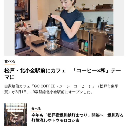
食べる
松戸・北小金駅前にカフェ 「コーヒー×和」テー
マに
自家焙煎カフェ「GC COFFEE（ジーシーコーヒー）」（松戸市東平
賀）が8月1日、JR常磐線北小金駅前にオープンした。
食べる
今年も「松戸宿坂川献灯まつり」開催へ 坂川彩る
灯籠流しやトウモロコシ市