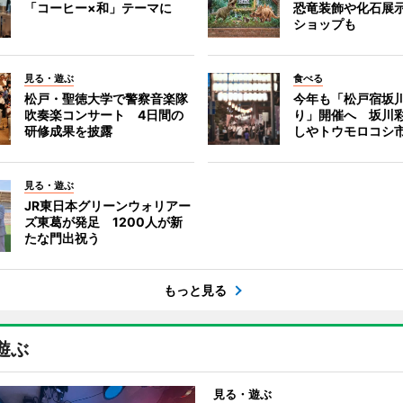
「コーヒー×和」テーマに
恐竜装飾や化石展
ショップも
見る・遊ぶ
食べる
松戸・聖徳大学で警察音楽隊
今年も「松戸宿坂
吹奏楽コンサート 4日間の
り」開催へ 坂川
研修成果を披露
しやトウモロコシ
見る・遊ぶ
JR東日本グリーンウォリアー
ズ東葛が発足 1200人が新
たな門出祝う
もっと見る
遊ぶ
見る・遊ぶ