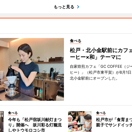
もっと見る
食べる
松戸・北小金駅前にカフ
ーヒー×和」テーマに
自家焙煎カフェ「GC COFFEE（
ヒー）」（松戸市東平賀）が8月1日
北小金駅前にオープンした。
食べる
食べる
今年も「松戸宿坂川献灯まつ
松戸市が「食育ま
り」開催へ 坂川彩る灯籠流
親子でサンドイッ
しやトウモロコシ市