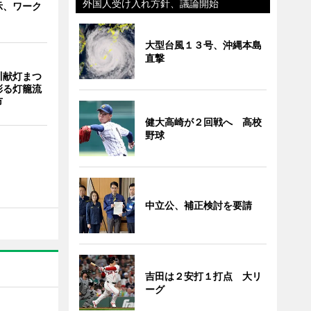
外国人受け入れ方針、議論開始
示、ワーク
大型台風１３号、沖縄本島
直撃
川献灯まつ
彩る灯籠流
市
健大高崎が２回戦へ 高校
野球
中立公、補正検討を要請
吉田は２安打１打点 大リ
ーグ