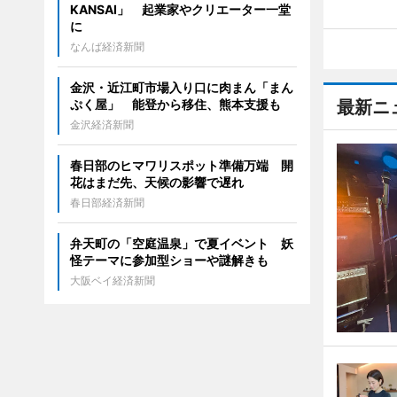
KANSAI」 起業家やクリエーター一堂
に
なんば経済新聞
金沢・近江町市場入り口に肉まん「まん
ぷく屋」 能登から移住、熊本支援も
最新ニ
金沢経済新聞
春日部のヒマワリスポット準備万端 開
花はまだ先、天候の影響で遅れ
春日部経済新聞
弁天町の「空庭温泉」で夏イベント 妖
怪テーマに参加型ショーや謎解きも
大阪ベイ経済新聞