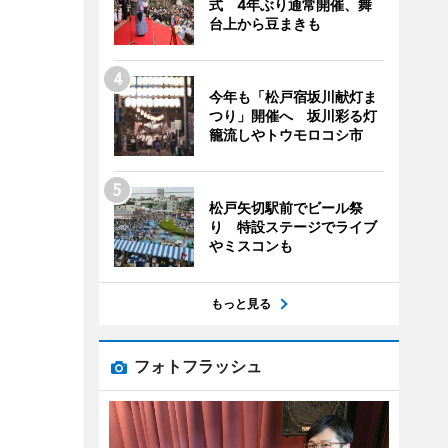
式 4年ぶり通常開催、舞
台上から豆まきも
今年も「松戸宿坂川献灯ま
つり」開催へ 坂川彩る灯
籠流しやトウモロコシ市
松戸矢切駅前でビール祭
り 特設ステージでライブ
やミスコンも
もっと見る
フォトフラッシュ