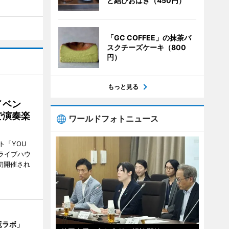
と結びおはぎ（450円）
「GC COFFEE」の抹茶バ
スクチーズケーキ（800
円）
もっと見る
イベン
で演奏楽
ワールドフォトニュース
ト「YOU
、ライブハウ
で初開催され
竜ラボ」