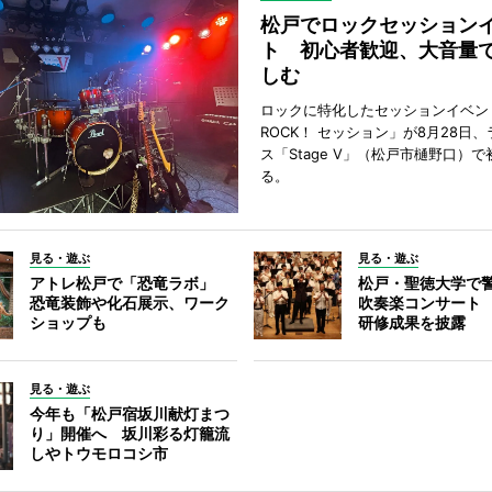
松戸でロックセッション
ト 初心者歓迎、大音量
しむ
ロックに特化したセッションイベン
ROCK！ セッション」が8月28日
ス「Stage V」（松戸市樋野口）
る。
見る・遊ぶ
見る・遊ぶ
アトレ松戸で「恐竜ラボ」
松戸・聖徳大学で
恐竜装飾や化石展示、ワーク
吹奏楽コンサート
ショップも
研修成果を披露
見る・遊ぶ
今年も「松戸宿坂川献灯まつ
り」開催へ 坂川彩る灯籠流
しやトウモロコシ市