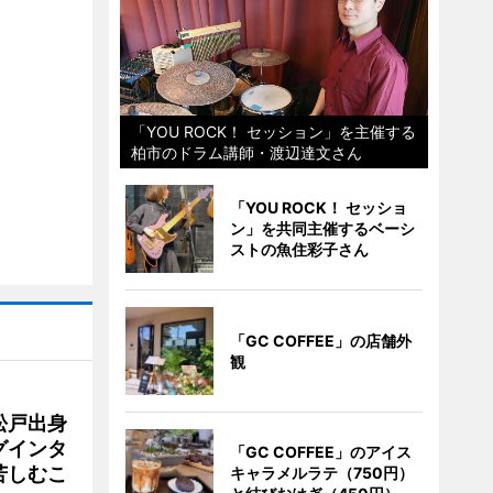
「YOU ROCK！ セッション」を主催する
柏市のドラム講師・渡辺達文さん
「YOU ROCK！ セッショ
ン」を共同主催するベーシ
ストの魚住彩子さん
「GC COFFEE」の店舗外
観
松戸出身
グインタ
「GC COFFEE」のアイス
苦しむこ
キャラメルラテ（750円）