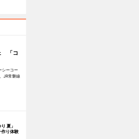
ェ 「コ
ジーシーコー
、JR常磐線
つり 夏」
チ作り体験