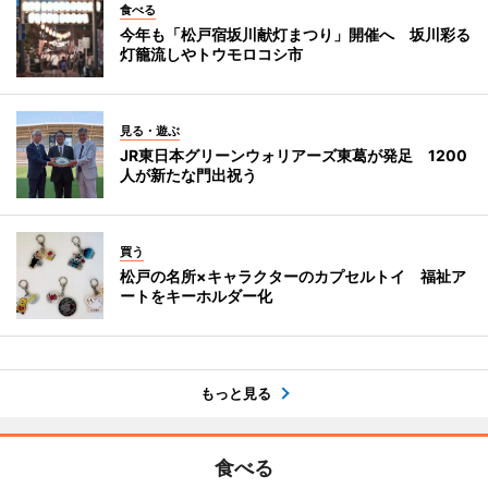
食べる
今年も「松戸宿坂川献灯まつり」開催へ 坂川彩る
灯籠流しやトウモロコシ市
見る・遊ぶ
JR東日本グリーンウォリアーズ東葛が発足 1200
人が新たな門出祝う
買う
松戸の名所×キャラクターのカプセルトイ 福祉ア
ートをキーホルダー化
もっと見る
食べる