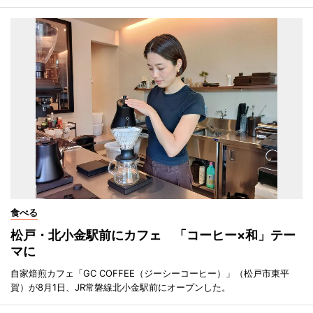
食べる
松戸・北小金駅前にカフェ 「コーヒー×和」テー
マに
自家焙煎カフェ「GC COFFEE（ジーシーコーヒー）」（松戸市東平
賀）が8月1日、JR常磐線北小金駅前にオープンした。