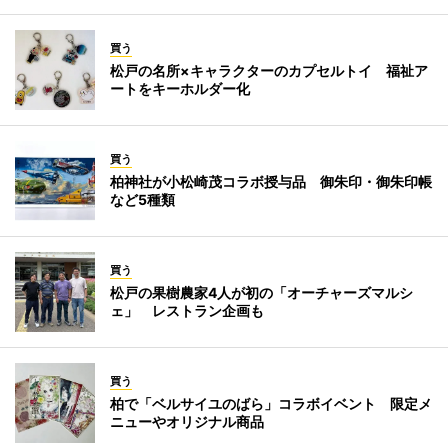
買う
松戸の名所×キャラクターのカプセルトイ 福祉ア
ートをキーホルダー化
買う
柏神社が小松崎茂コラボ授与品 御朱印・御朱印帳
など5種類
買う
松戸の果樹農家4人が初の「オーチャーズマルシ
ェ」 レストラン企画も
買う
柏で「ベルサイユのばら」コラボイベント 限定メ
ニューやオリジナル商品