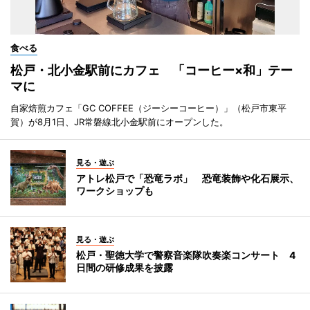
食べる
松戸・北小金駅前にカフェ 「コーヒー×和」テー
マに
自家焙煎カフェ「GC COFFEE（ジーシーコーヒー）」（松戸市東平
賀）が8月1日、JR常磐線北小金駅前にオープンした。
見る・遊ぶ
アトレ松戸で「恐竜ラボ」 恐竜装飾や化石展示、
ワークショップも
見る・遊ぶ
松戸・聖徳大学で警察音楽隊吹奏楽コンサート 4
日間の研修成果を披露