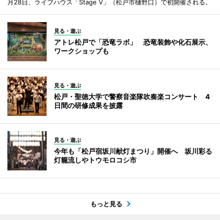
月28日、ライブハウス「Stage V」（松戸市樋野口）で初開催される。
見る・遊ぶ
アトレ松戸で「恐竜ラボ」 恐竜装飾や化石展示、
ワークショップも
見る・遊ぶ
松戸・聖徳大学で警察音楽隊吹奏楽コンサート 4
日間の研修成果を披露
見る・遊ぶ
今年も「松戸宿坂川献灯まつり」開催へ 坂川彩る
灯籠流しやトウモロコシ市
もっと見る