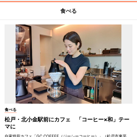
食べる
食べる
松戸・北小金駅前にカフェ 「コーヒー×和」テー
マに
自家焙煎カフェ「GC COFFEE（ジーシーコーヒー）」（松戸市東平