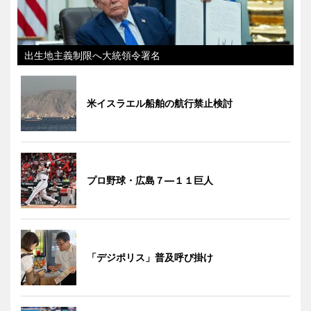
出生地主義制限へ大統領令署名
米イスラエル船舶の航行禁止検討
プロ野球・広島７―１１巨人
「デジポリス」普及呼び掛け