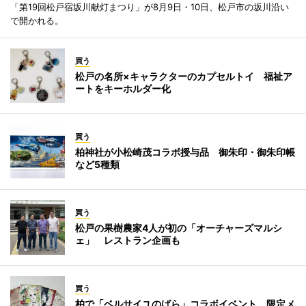
「第19回松戸宿坂川献灯まつり」が8月9日・10日、松戸市の坂川沿い
で開かれる。
買う
松戸の名所×キャラクターのカプセルトイ 福祉ア
ートをキーホルダー化
買う
柏神社が小松崎茂コラボ授与品 御朱印・御朱印帳
など5種類
買う
松戸の果樹農家4人が初の「オーチャーズマルシ
ェ」 レストラン企画も
買う
柏で「ベルサイユのばら」コラボイベント 限定メ