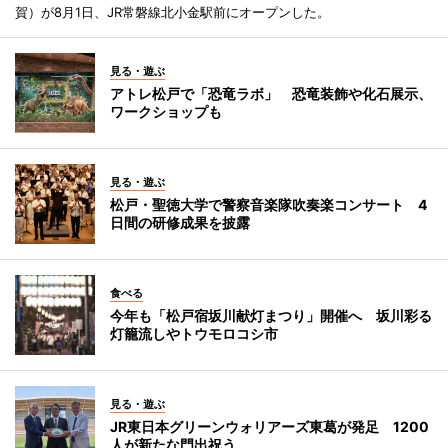
賀）が8月1日、JR常磐線北小金駅前にオープンした。
見る・遊ぶ
アトレ松戸で「恐竜ラボ」 恐竜装飾や化石展示、
ワークショップも
見る・遊ぶ
松戸・聖徳大学で警察音楽隊吹奏楽コンサート 4
日間の研修成果を披露
食べる
今年も「松戸宿坂川献灯まつり」開催へ 坂川彩る
灯籠流しやトウモロコシ市
見る・遊ぶ
JR東日本グリーンウォリアーズ東葛が発足 1200
人が新たな門出祝う