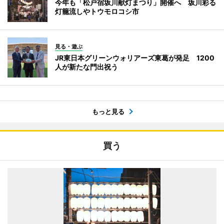
今年も「松戸宿坂川献灯まつり」開催へ 坂川彩る
灯籠流しやトウモロコシ市
見る・遊ぶ
JR東日本グリーンウォリアーズ東葛が発足 1200
人が新たな門出祝う
もっと見る
買う