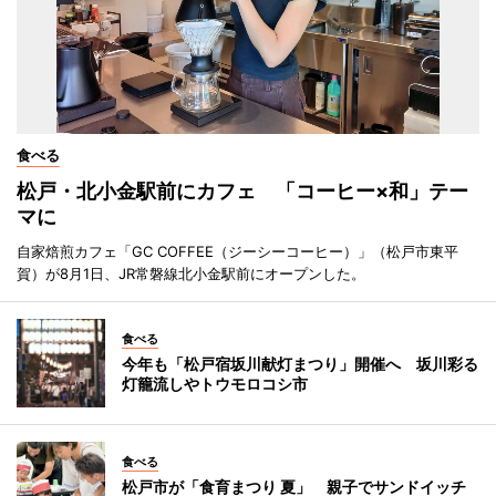
食べる
松戸・北小金駅前にカフェ 「コーヒー×和」テー
マに
自家焙煎カフェ「GC COFFEE（ジーシーコーヒー）」（松戸市東平
賀）が8月1日、JR常磐線北小金駅前にオープンした。
食べる
今年も「松戸宿坂川献灯まつり」開催へ 坂川彩る
灯籠流しやトウモロコシ市
食べる
松戸市が「食育まつり 夏」 親子でサンドイッチ