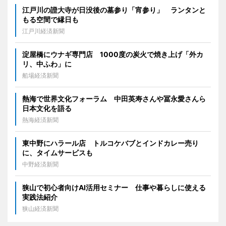
江戸川の證大寺が日没後の墓参り「宵参り」 ランタンと
もる空間で縁日も
江戸川経済新聞
淀屋橋にウナギ専門店 1000度の炭火で焼き上げ「外カ
リ、中ふわ」に
船場経済新聞
熱海で世界文化フォーラム 中田英寿さんや冨永愛さんら
日本文化を語る
熱海経済新聞
東中野にハラール店 トルコケバブとインドカレー売り
に、タイムサービスも
中野経済新聞
狭山で初心者向けAI活用セミナー 仕事や暮らしに使える
実践法紹介
狭山経済新聞