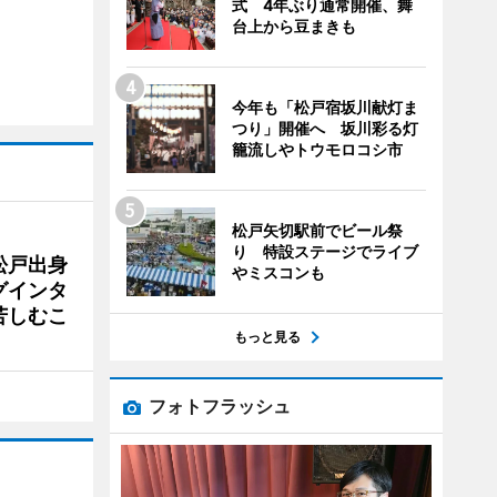
式 4年ぶり通常開催、舞
台上から豆まきも
今年も「松戸宿坂川献灯ま
つり」開催へ 坂川彩る灯
籠流しやトウモロコシ市
松戸矢切駅前でビール祭
り 特設ステージでライブ
松戸出身
やミスコンも
グインタ
苦しむこ
もっと見る
フォトフラッシュ