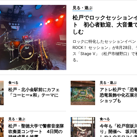
見る・遊ぶ
松戸でロックセッション
ト 初心者歓迎、大音量
しむ
ロックに特化したセッションイベン
ROCK！ セッション」が8月28日
ス「Stage V」（松戸市樋野口）
る。
食べる
見る・遊ぶ
松戸・北小金駅前にカフェ
アトレ松戸で「恐
「コーヒー×和」テーマに
恐竜装飾や化石展
ショップも
見る・遊ぶ
食べる
松戸・聖徳大学で警察音楽隊
今年も「松戸宿坂
吹奏楽コンサート 4日間の
り」開催へ 坂川
研修成果を披露
しやトウモロコシ