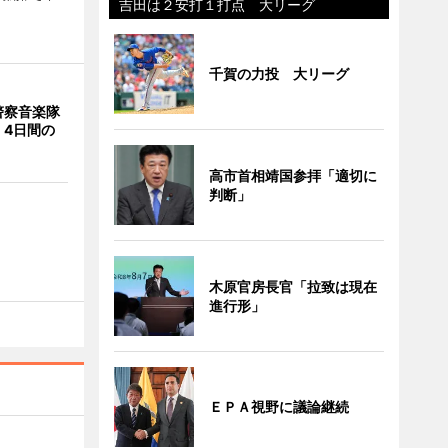
吉田は２安打１打点 大リーグ
千賀の力投 大リーグ
警察音楽隊
 4日間の
高市首相靖国参拝「適切に
判断」
木原官房長官「拉致は現在
進行形」
ＥＰＡ視野に議論継続