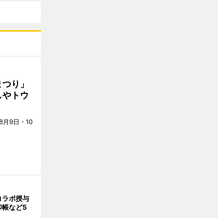
まつり」
しやトウ
月9日・10
コラボ授与
印帳など5