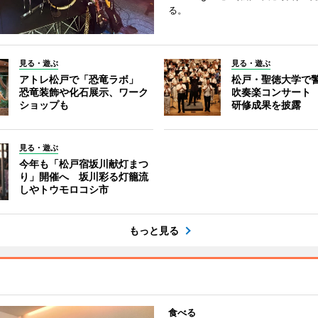
る。
見る・遊ぶ
見る・遊ぶ
アトレ松戸で「恐竜ラボ」
松戸・聖徳大学で
恐竜装飾や化石展示、ワーク
吹奏楽コンサート
ショップも
研修成果を披露
見る・遊ぶ
今年も「松戸宿坂川献灯まつ
り」開催へ 坂川彩る灯籠流
しやトウモロコシ市
もっと見る
食べる