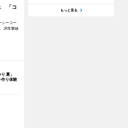
ェ 「コ
もっと見る
ジーシーコー
、JR常磐線
つり 夏」
チ作り体験