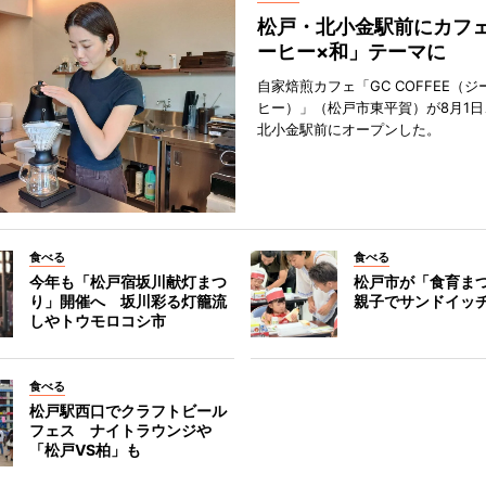
松戸・北小金駅前にカフ
ーヒー×和」テーマに
自家焙煎カフェ「GC COFFEE（
ヒー）」（松戸市東平賀）が8月1日
北小金駅前にオープンした。
食べる
食べる
今年も「松戸宿坂川献灯まつ
松戸市が「食育ま
り」開催へ 坂川彩る灯籠流
親子でサンドイッ
しやトウモロコシ市
食べる
松戸駅西口でクラフトビール
フェス ナイトラウンジや
「松戸VS柏」も