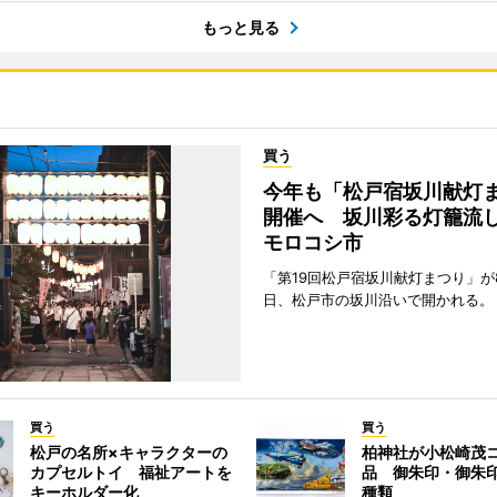
もっと見る
買う
今年も「松戸宿坂川献灯
開催へ 坂川彩る灯籠流
モロコシ市
「第19回松戸宿坂川献灯まつり」が8
日、松戸市の坂川沿いで開かれる。
買う
買う
松戸の名所×キャラクターの
柏神社が小松崎茂
カプセルトイ 福祉アートを
品 御朱印・御朱
キーホルダー化
種類