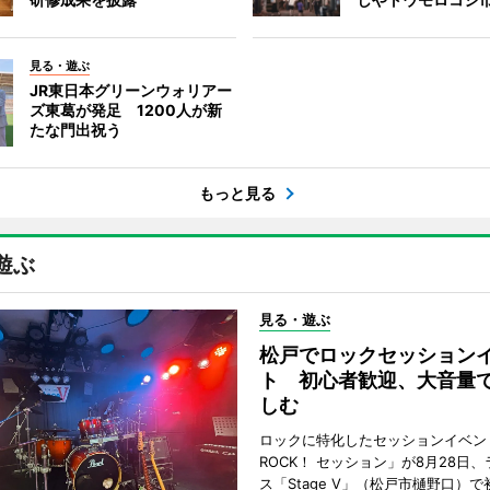
見る・遊ぶ
JR東日本グリーンウォリアー
ズ東葛が発足 1200人が新
たな門出祝う
もっと見る
遊ぶ
見る・遊ぶ
松戸でロックセッション
ト 初心者歓迎、大音量
しむ
ロックに特化したセッションイベン
ROCK！ セッション」が8月28日
ス「Stage V」（松戸市樋野口）