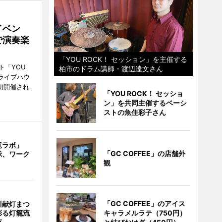
イベン
で演奏楽
「YOU ROCK！ セッション」を主催する
ト「YOU
柏市のドラム講師・渡辺達文さん
、ライブハウ
で初開催され
「YOU ROCK！ セッショ
ン」を共同主催するベーシ
ストの魚住彩子さん
竜ラボ」
「GC COFFEE」の店舗外
示、ワーク
観
「GC COFFEE」のアイス
川献灯まつ
キャラメルラテ（750円）
彩る灯籠流
市