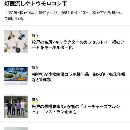
灯籠流しやトウモロコシ市
「第19回松戸宿坂川献灯まつり」が8月9日・10日、松戸市の坂川沿い
で開かれる。
買う
松戸の名所×キャラクターのカプセルトイ 福祉ア
ートをキーホルダー化
買う
柏神社が小松崎茂コラボ授与品 御朱印・御朱印帳
など5種類
買う
松戸の果樹農家4人が初の「オーチャーズマルシ
ェ」 レストラン企画も