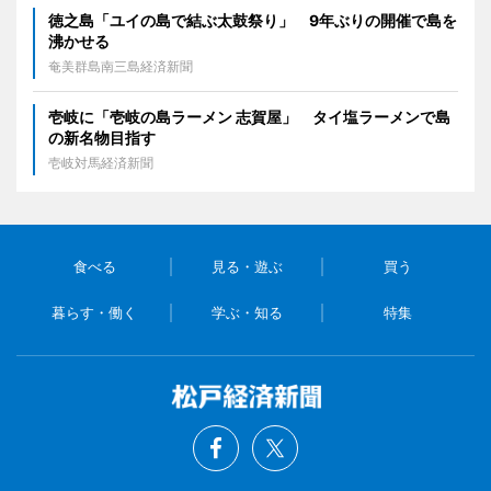
徳之島「ユイの島で結ぶ太鼓祭り」 9年ぶりの開催で島を
沸かせる
奄美群島南三島経済新聞
壱岐に「壱岐の島ラーメン 志賀屋」 タイ塩ラーメンで島
の新名物目指す
壱岐対馬経済新聞
食べる
見る・遊ぶ
買う
暮らす・働く
学ぶ・知る
特集