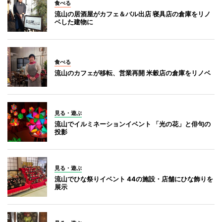
食べる
流山の居酒屋がカフェ＆バル出店 寝具店の倉庫をリノ
ベした建物に
食べる
流山のカフェが移転、営業再開 米穀店の倉庫をリノベ
見る・遊ぶ
流山でイルミネーションイベント 「光の花」と俳句の
投影
見る・遊ぶ
流山でひな祭りイベント 44の施設・店舗にひな飾りを
展示