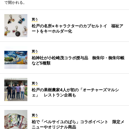
で開かれる。
買う
松戸の名所×キャラクターのカプセルトイ 福祉ア
ートをキーホルダー化
買う
柏神社が小松崎茂コラボ授与品 御朱印・御朱印帳
など5種類
買う
松戸の果樹農家4人が初の「オーチャーズマルシ
ェ」 レストラン企画も
買う
柏で「ベルサイユのばら」コラボイベント 限定メ
ニューやオリジナル商品