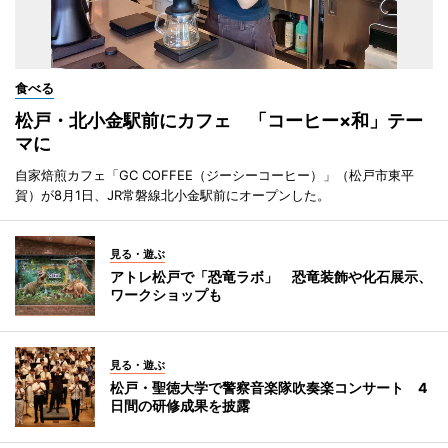
食べる
松戸・北小金駅前にカフェ 「コーヒー×和」テー
マに
自家焙煎カフェ「GC COFFEE（ジーシーコーヒー）」（松戸市東平
賀）が8月1日、JR常磐線北小金駅前にオープンした。
見る・遊ぶ
アトレ松戸で「恐竜ラボ」 恐竜装飾や化石展示、
ワークショップも
見る・遊ぶ
松戸・聖徳大学で警察音楽隊吹奏楽コンサート 4
日間の研修成果を披露