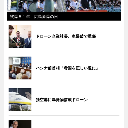
被爆８１年、広島原爆の日
ドローン企業社長、車爆破で重傷
ハシナ前首相「母国を正しい道に」
独空港に爆発物搭載ドローン