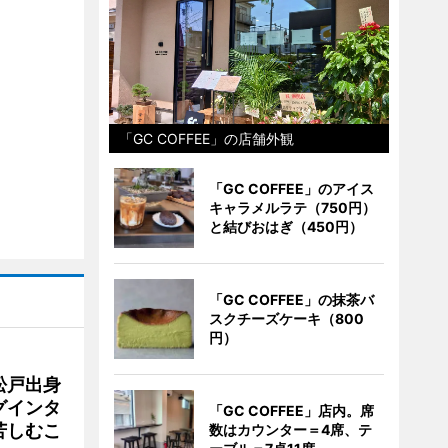
「GC COFFEE」の店舗外観
「GC COFFEE」のアイス
キャラメルラテ（750円）
と結びおはぎ（450円）
「GC COFFEE」の抹茶バ
スクチーズケーキ（800
円）
松戸出身
グインタ
「GC COFFEE」店内。席
苦しむこ
数はカウンター＝4席、テ