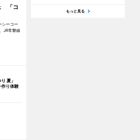
ェ 「コ
もっと見る
ジーシーコー
、JR常磐線
つり 夏」
チ作り体験