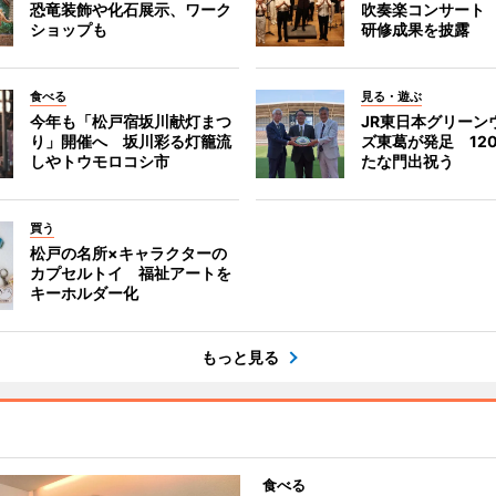
恐竜装飾や化石展示、ワーク
吹奏楽コンサート
ショップも
研修成果を披露
食べる
見る・遊ぶ
今年も「松戸宿坂川献灯まつ
JR東日本グリーン
り」開催へ 坂川彩る灯籠流
ズ東葛が発足 12
しやトウモロコシ市
たな門出祝う
買う
松戸の名所×キャラクターの
カプセルトイ 福祉アートを
キーホルダー化
もっと見る
食べる