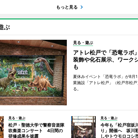
もっと見る
遊ぶ
見る・遊ぶ
アトレ松戸で「恐竜ラボ
装飾や化石展示、ワーク
も
夏休みイベント「恐竜ラボ」が8月
業施設「アトレ松戸」（松戸市松戸
る。
見る・遊ぶ
見る・遊ぶ
松戸・聖徳大学で警察音楽隊
今年も「松戸宿坂
吹奏楽コンサート 4日間の
り」開催へ 坂川
研修成果を披露
しやトウモロコシ