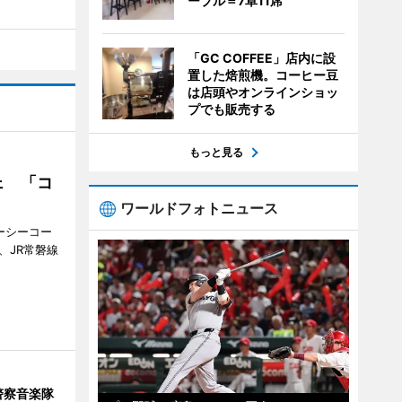
ーブル＝7卓11席
「GC COFFEE」店内に設
置した焙煎機。コーヒー豆
は店頭やオンラインショッ
プでも販売する
もっと見る
ェ 「コ
ワールドフォトニュース
ジーシーコー
、JR常磐線
警察音楽隊