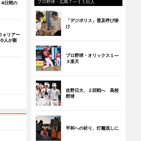
プロ野球・広島７―１１巨人
 4日間の
「デジポリス」普及呼び掛
け
ウォリアー
00人が新
プロ野球・オリックス１―
３楽天
佐野日大、２回戦へ 高校
野球
平和への祈り、灯籠流しに