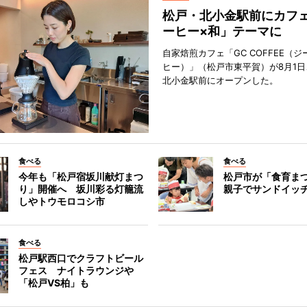
松戸・北小金駅前にカフ
ーヒー×和」テーマに
自家焙煎カフェ「GC COFFEE（
ヒー）」（松戸市東平賀）が8月1日
北小金駅前にオープンした。
食べる
食べる
今年も「松戸宿坂川献灯まつ
松戸市が「食育ま
り」開催へ 坂川彩る灯籠流
親子でサンドイッ
しやトウモロコシ市
食べる
松戸駅西口でクラフトビール
フェス ナイトラウンジや
「松戸VS柏」も