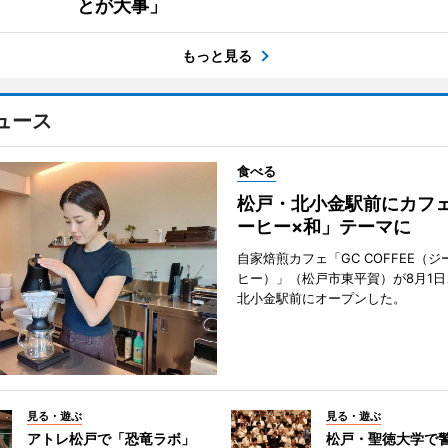
とが大事」
もっと見る
ュース
食べる
松戸・北小金駅前にカフ
ーヒー×和」テーマに
自家焙煎カフェ「GC COFFEE（
ヒー）」（松戸市東平賀）が8月1日
北小金駅前にオープンした。
見る・遊ぶ
見る・遊ぶ
アトレ松戸で「恐竜ラボ」
松戸・聖徳大学で