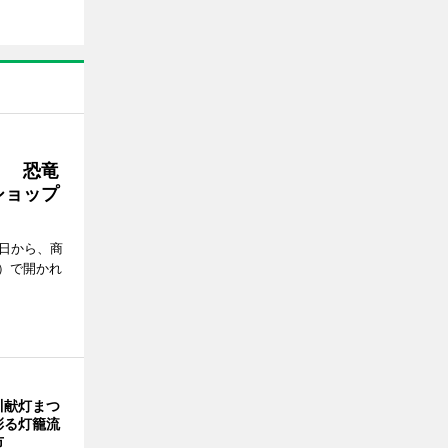
」 恐竜
ショップ
1日から、商
）で開かれ
川献灯まつ
彩る灯籠流
市