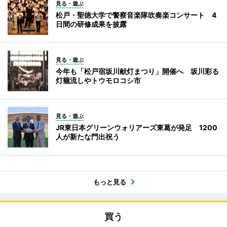
見る・遊ぶ
松戸・聖徳大学で警察音楽隊吹奏楽コンサート 4
日間の研修成果を披露
見る・遊ぶ
今年も「松戸宿坂川献灯まつり」開催へ 坂川彩る
灯籠流しやトウモロコシ市
見る・遊ぶ
JR東日本グリーンウォリアーズ東葛が発足 1200
人が新たな門出祝う
もっと見る
買う