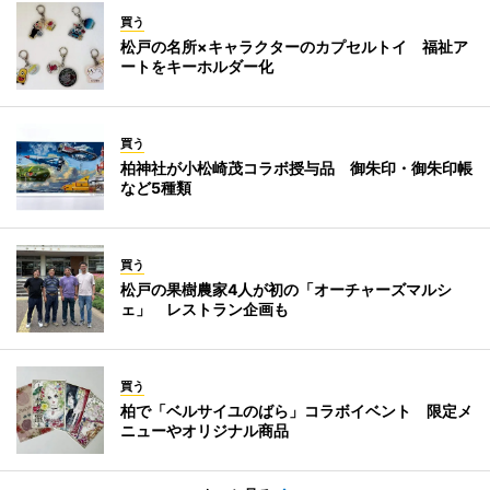
買う
松戸の名所×キャラクターのカプセルトイ 福祉ア
ートをキーホルダー化
買う
柏神社が小松崎茂コラボ授与品 御朱印・御朱印帳
など5種類
買う
松戸の果樹農家4人が初の「オーチャーズマルシ
ェ」 レストラン企画も
買う
柏で「ベルサイユのばら」コラボイベント 限定メ
ニューやオリジナル商品