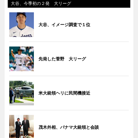
大谷、今季初の２発 大リーグ
大谷、イメージ調査で１位
先発した菅野 大リーグ
米大統領ヘリに民間機接近
茂木外相、パナマ大統領と会談