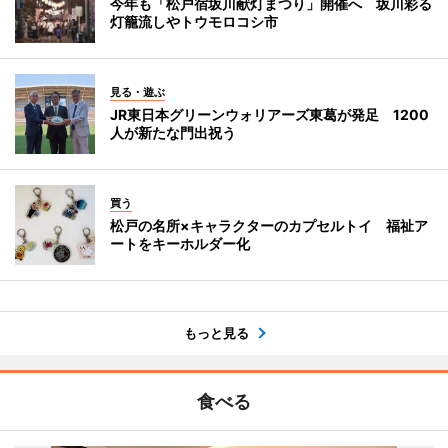
今年も「松戸宿坂川献灯まつり」開催へ 坂川彩る
灯籠流しやトウモロコシ市
見る・遊ぶ
JR東日本グリーンウォリアーズ東葛が発足 1200
人が新たな門出祝う
買う
松戸の名所×キャラクターのカプセルトイ 福祉ア
ートをキーホルダー化
もっと見る
食べる