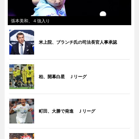
張本美和、４強入り
米上院、ブランチ氏の司法長官人事承認
柏、開幕白星 Ｊリーグ
町田、大勝で発進 Ｊリーグ