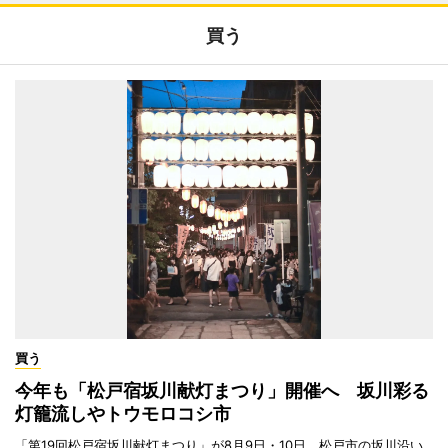
買う
買う
今年も「松戸宿坂川献灯まつり」開催へ 坂川彩る
灯籠流しやトウモロコシ市
「第19回松戸宿坂川献灯まつり」が8月9日・10日、松戸市の坂川沿い