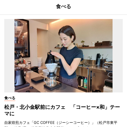
食べる
食べる
松戸・北小金駅前にカフェ 「コーヒー×和」テー
マに
自家焙煎カフェ「GC COFFEE（ジーシーコーヒー）」（松戸市東平