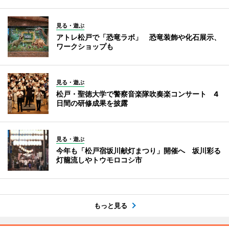
見る・遊ぶ
アトレ松戸で「恐竜ラボ」 恐竜装飾や化石展示、
ワークショップも
見る・遊ぶ
松戸・聖徳大学で警察音楽隊吹奏楽コンサート 4
日間の研修成果を披露
見る・遊ぶ
今年も「松戸宿坂川献灯まつり」開催へ 坂川彩る
灯籠流しやトウモロコシ市
もっと見る