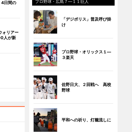
プロ野球・広島７―１１巨人
 4日間の
「デジポリス」普及呼び掛
け
ウォリアー
00人が新
プロ野球・オリックス１―
３楽天
佐野日大、２回戦へ 高校
野球
平和への祈り、灯籠流しに