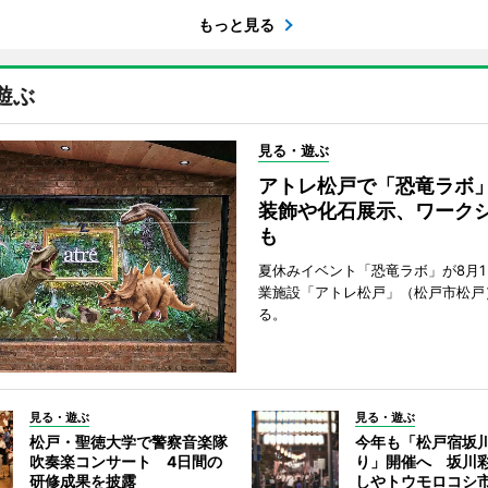
もっと見る
遊ぶ
見る・遊ぶ
アトレ松戸で「恐竜ラボ
装飾や化石展示、ワーク
も
夏休みイベント「恐竜ラボ」が8月
業施設「アトレ松戸」（松戸市松戸
る。
見る・遊ぶ
見る・遊ぶ
松戸・聖徳大学で警察音楽隊
今年も「松戸宿坂
吹奏楽コンサート 4日間の
り」開催へ 坂川
研修成果を披露
しやトウモロコシ