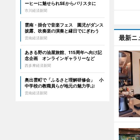
ーヒーに魅せられSEからバリスタに
市川経済新聞
雲南・掛合で音楽フェス 園児がダンス
披露、吹奏楽の演奏と縁日でにぎわう
最新ニ
雲南経済新聞
あきる野の油屋旅館、115周年へ向け記
念企画 オンラインギャラリーなど
西多摩経済新聞
奥出雲町で「ふるさと理解研修会」 小
中学校の教職員らが地元の魅力学ぶ
雲南経済新聞