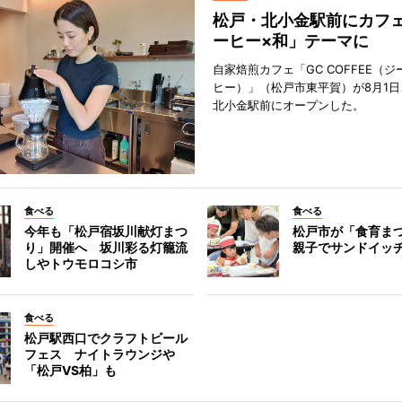
松戸・北小金駅前にカフ
ーヒー×和」テーマに
自家焙煎カフェ「GC COFFEE（
ヒー）」（松戸市東平賀）が8月1日
北小金駅前にオープンした。
食べる
食べる
今年も「松戸宿坂川献灯まつ
松戸市が「食育ま
り」開催へ 坂川彩る灯籠流
親子でサンドイッ
しやトウモロコシ市
食べる
松戸駅西口でクラフトビール
フェス ナイトラウンジや
「松戸VS柏」も