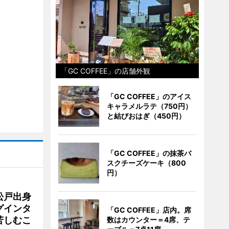
「GC COFFEE」の店舗外観
「GC COFFEE」のアイス
キャラメルラテ（750円）
と結びおはぎ（450円）
「GC COFFEE」の抹茶バ
スクチーズケーキ（800
円）
松戸出身
グインタ
「GC COFFEE」店内。席
苦しむこ
数はカウンター＝4席、テ