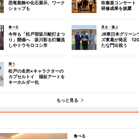
恐竜装飾や化石展示、ワーク
吹奏楽コンサート
ショップも
研修成果を披露
食べる
見る・遊ぶ
今年も「松戸宿坂川献灯まつ
JR東日本グリーン
り」開催へ 坂川彩る灯籠流
ズ東葛が発足 12
しやトウモロコシ市
たな門出祝う
買う
松戸の名所×キャラクターの
カプセルトイ 福祉アートを
キーホルダー化
もっと見る
食べる