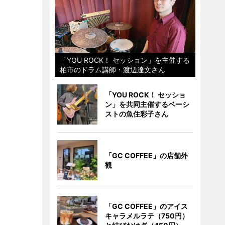
「YOU ROCK！ セッション」を主催する
柏市のドラム講師・渡辺達文さん
「YOU ROCK！ セッショ
ン」を共同主催するベーシ
ストの魚住彩子さん
「GC COFFEE」の店舗外
観
「GC COFFEE」のアイス
キャラメルラテ（750円）