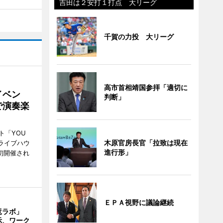
吉田は２安打１打点 大リーグ
千賀の力投 大リーグ
高市首相靖国参拝「適切に
イベン
判断」
で演奏楽
ト「YOU
木原官房長官「拉致は現在
、ライブハウ
進行形」
で初開催され
ＥＰＡ視野に議論継続
竜ラボ」
示、ワーク