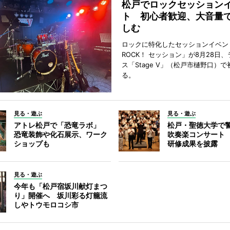
松戸でロックセッション
ト 初心者歓迎、大音量
しむ
ロックに特化したセッションイベン
ROCK！ セッション」が8月28日
ス「Stage V」（松戸市樋野口）
る。
見る・遊ぶ
見る・遊ぶ
アトレ松戸で「恐竜ラボ」
松戸・聖徳大学で
恐竜装飾や化石展示、ワーク
吹奏楽コンサート
ショップも
研修成果を披露
見る・遊ぶ
今年も「松戸宿坂川献灯まつ
り」開催へ 坂川彩る灯籠流
しやトウモロコシ市