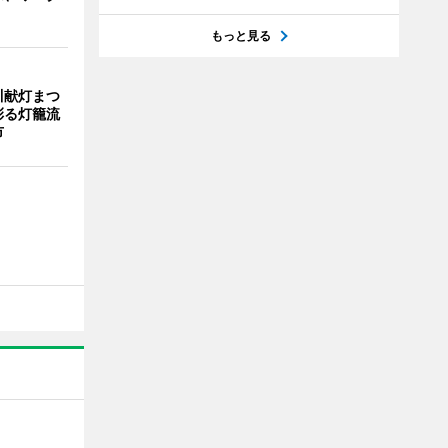
もっと見る
川献灯まつ
彩る灯籠流
市