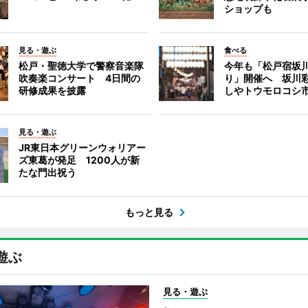
ショップも
見る・遊ぶ
食べる
松戸・聖徳大学で警察音楽隊
今年も「松戸宿坂
吹奏楽コンサート 4日間の
り」開催へ 坂川
研修成果を披露
しやトウモロコシ
見る・遊ぶ
JR東日本グリーンウォリアー
ズ東葛が発足 1200人が新
たな門出祝う
もっと見る
遊ぶ
見る・遊ぶ