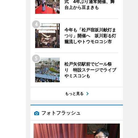
式 4年ぶり通常開催、舞
台上から豆まきも
今年も「松戸宿坂川献灯ま
つり」開催へ 坂川彩る灯
籠流しやトウモロコシ市
松戸矢切駅前でビール祭
り 特設ステージでライブ
やミスコンも
もっと見る
フォトフラッシュ