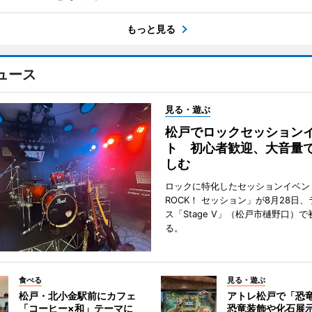
もっと見る
ュース
見る・遊ぶ
松戸でロックセッション
ト 初心者歓迎、大音量
しむ
ロックに特化したセッションイベン
ROCK！ セッション」が8月28日
ス「Stage V」（松戸市樋野口）
る。
食べる
見る・遊ぶ
松戸・北小金駅前にカフェ
アトレ松戸で「恐
「コーヒー×和」テーマに
恐竜装飾や化石展