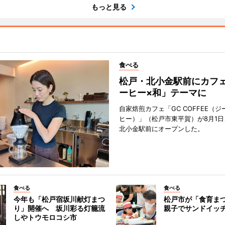
もっと見る
食べる
松戸・北小金駅前にカフ
ーヒー×和」テーマに
自家焙煎カフェ「GC COFFEE（
ヒー）」（松戸市東平賀）が8月1日
北小金駅前にオープンした。
食べる
食べる
今年も「松戸宿坂川献灯まつ
松戸市が「食育ま
り」開催へ 坂川彩る灯籠流
親子でサンドイッ
しやトウモロコシ市