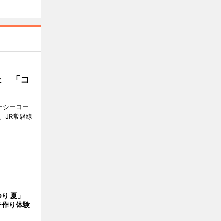
ェ 「コ
ジーシーコー
、JR常磐線
つり 夏」
チ作り体験