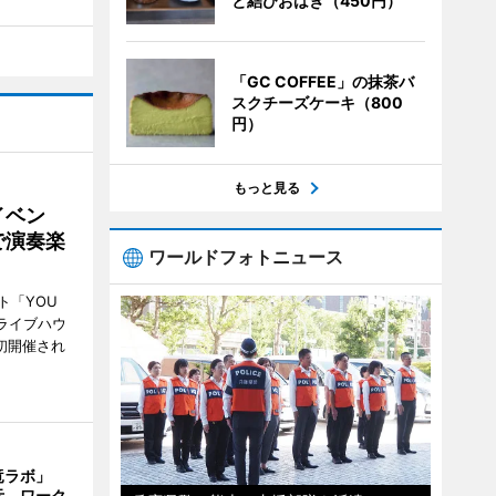
と結びおはぎ（450円）
「GC COFFEE」の抹茶バ
スクチーズケーキ（800
円）
もっと見る
イベン
で演奏楽
ワールドフォトニュース
ト「YOU
、ライブハウ
で初開催され
竜ラボ」
示、ワーク