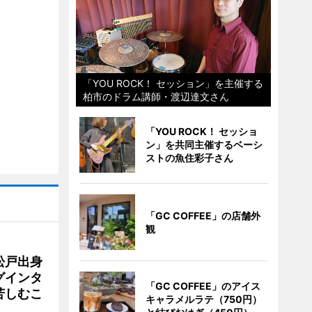
「YOU ROCK！ セッション」を主催する
柏市のドラム講師・渡辺達文さん
「YOU ROCK！ セッショ
ン」を共同主催するベーシ
ストの魚住彩子さん
「GC COFFEE」の店舗外
観
松戸出身
グインタ
「GC COFFEE」のアイス
苦しむこ
キャラメルラテ（750円）