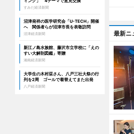
ィング」 4テーマで意見交換
すみだ経済新聞
沼津発祥の医学研究会「U-TECH」開催
へ 関係者らが沼津市長を表敬訪問
最新ニ
沼津経済新聞
新江ノ島水族館、藤沢市立学校に「えの
すい大解剖図鑑」寄贈
湘南経済新聞
大学生の木村栞さん、八戸三社大祭の行
列を2周 ゴールで着替えてまた出発
八戸経済新聞