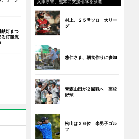
兵庫県警、熊本に支援部隊を派遣
村上、２５号ソロ 大リー
グ
川献灯まつ
彩る灯籠流
市
悠仁さま、朝食作りに参加
青森山田が２回戦へ 高校
野球
松山は２６位 米男子ゴル
フ