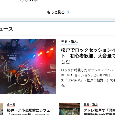
もっと見る
ュース
見る・遊ぶ
松戸でロックセッション
ト 初心者歓迎、大音量
しむ
ロックに特化したセッションイベン
ROCK！ セッション」が8月28日
ス「Stage V」（松戸市樋野口）
る。
食べる
見る・遊ぶ
松戸・北小金駅前にカフェ
アトレ松戸で「恐
「コーヒー×和」テーマに
恐竜装飾や化石展