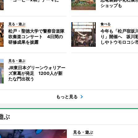
ショップも
見る・遊ぶ
食べる
松戸・聖徳大学で警察音楽隊
今年も「松戸宿坂
吹奏楽コンサート 4日間の
り」開催へ 坂川
研修成果を披露
しやトウモロコシ
見る・遊ぶ
JR東日本グリーンウォリアー
ズ東葛が発足 1200人が新
たな門出祝う
もっと見る
遊ぶ
見る・遊ぶ