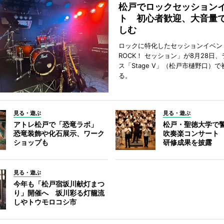
松戸でロックセッション
ト 初心者歓迎、大音量
しむ
ロックに特化したセッションイベン
ROCK！ セッション」が8月28日
ス「Stage V」（松戸市樋野口）
る。
見る・遊ぶ
見る・遊ぶ
アトレ松戸で「恐竜ラボ」
松戸・聖徳大学で
恐竜装飾や化石展示、ワーク
吹奏楽コンサート
ショップも
研修成果を披露
見る・遊ぶ
今年も「松戸宿坂川献灯まつ
り」開催へ 坂川彩る灯籠流
しやトウモロコシ市