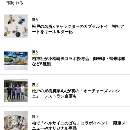
で開かれる。
買う
松戸の名所×キャラクターのカプセルトイ 福祉ア
ートをキーホルダー化
買う
柏神社が小松崎茂コラボ授与品 御朱印・御朱印帳
など5種類
買う
松戸の果樹農家4人が初の「オーチャーズマルシ
ェ」 レストラン企画も
買う
柏で「ベルサイユのばら」コラボイベント 限定メ
ニューやオリジナル商品