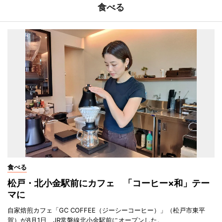
食べる
食べる
松戸・北小金駅前にカフェ 「コーヒー×和」テー
マに
自家焙煎カフェ「GC COFFEE（ジーシーコーヒー）」（松戸市東平
賀）が8月1日、JR常磐線北小金駅前にオープンした。