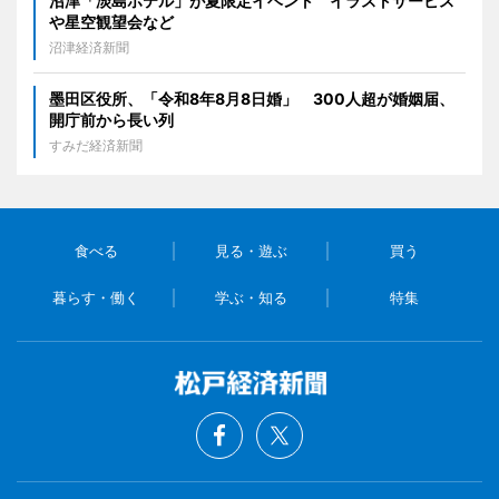
沼津「淡島ホテル」が夏限定イベント イラストサービス
や星空観望会など
沼津経済新聞
墨田区役所、「令和8年8月8日婚」 300人超が婚姻届、
開庁前から長い列
すみだ経済新聞
食べる
見る・遊ぶ
買う
暮らす・働く
学ぶ・知る
特集