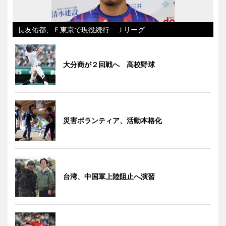
長友佑都、Ｆ東京で現役続行 Ｊリーグ
大分商が２回戦へ 高校野球
災害ボランティア、活動本格化
台湾、中国軍上陸阻止へ演習