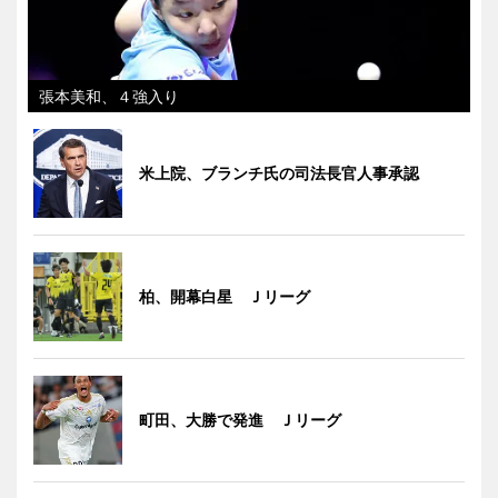
張本美和、４強入り
米上院、ブランチ氏の司法長官人事承認
柏、開幕白星 Ｊリーグ
町田、大勝で発進 Ｊリーグ