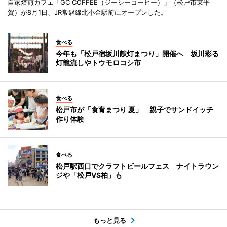
自家焙煎カフェ「GC COFFEE（ジーシーコーヒー）」（松戸市東平
賀）が8月1日、JR常磐線北小金駅前にオープンした。
食べる
今年も「松戸宿坂川献灯まつり」開催へ 坂川彩る
灯籠流しやトウモロコシ市
食べる
松戸市が「食育まつり 夏」 親子でサンドイッチ
作り体験
食べる
松戸駅西口でクラフトビールフェス ナイトラウン
ジや「松戸VS柏」も
もっと見る