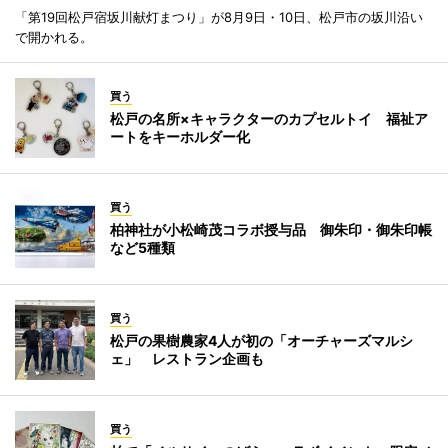
「第19回松戸宿坂川献灯まつり」が8月9日・10日、松戸市の坂川沿い
で開かれる。
買う
松戸の名所×キャラクターのカプセルトイ 福祉ア
ートをキーホルダー化
買う
柏神社が小松崎茂コラボ授与品 御朱印・御朱印帳
など5種類
買う
松戸の果樹農家4人が初の「オーチャーズマルシ
ェ」 レストラン企画も
買う