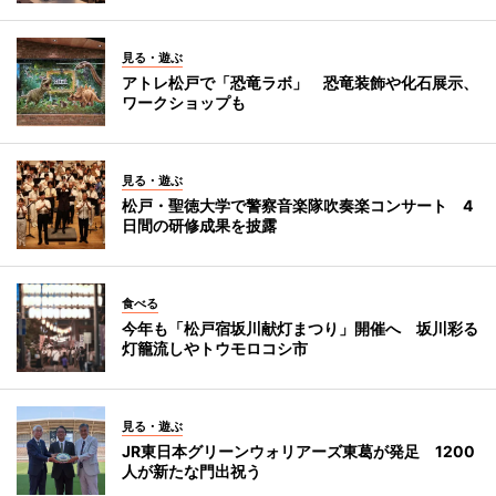
見る・遊ぶ
アトレ松戸で「恐竜ラボ」 恐竜装飾や化石展示、
ワークショップも
見る・遊ぶ
松戸・聖徳大学で警察音楽隊吹奏楽コンサート 4
日間の研修成果を披露
食べる
今年も「松戸宿坂川献灯まつり」開催へ 坂川彩る
灯籠流しやトウモロコシ市
見る・遊ぶ
JR東日本グリーンウォリアーズ東葛が発足 1200
人が新たな門出祝う