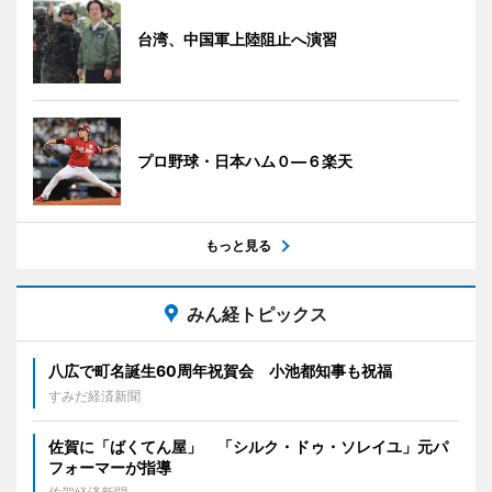
台湾、中国軍上陸阻止へ演習
プロ野球・日本ハム０―６楽天
もっと見る
みん経トピックス
八広で町名誕生60周年祝賀会 小池都知事も祝福
すみだ経済新聞
佐賀に「ばくてん屋」 「シルク・ドゥ・ソレイユ」元パ
フォーマーが指導