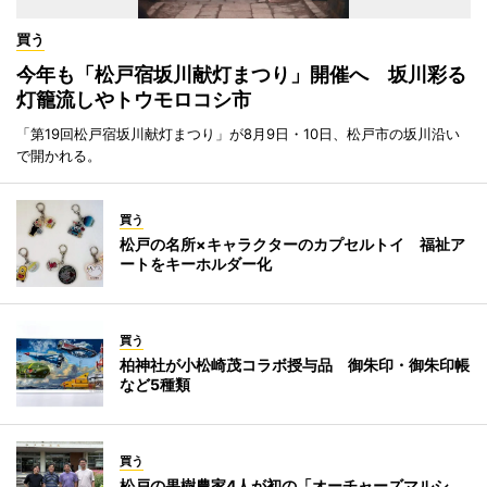
買う
今年も「松戸宿坂川献灯まつり」開催へ 坂川彩る
灯籠流しやトウモロコシ市
「第19回松戸宿坂川献灯まつり」が8月9日・10日、松戸市の坂川沿い
で開かれる。
買う
松戸の名所×キャラクターのカプセルトイ 福祉ア
ートをキーホルダー化
買う
柏神社が小松崎茂コラボ授与品 御朱印・御朱印帳
など5種類
買う
松戸の果樹農家4人が初の「オーチャーズマルシ