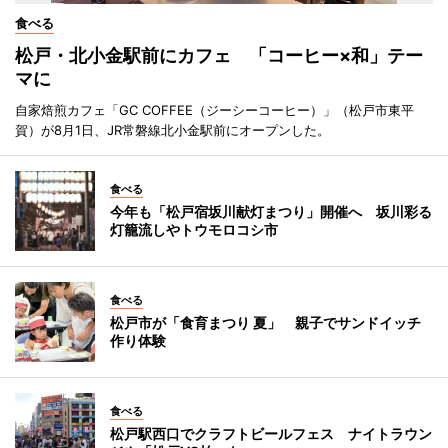
食べる
松戸・北小金駅前にカフェ 「コーヒー×和」テー
マに
自家焙煎カフェ「GC COFFEE（ジーシーコーヒー）」（松戸市東平
賀）が8月1日、JR常磐線北小金駅前にオープンした。
食べる
今年も「松戸宿坂川献灯まつり」開催へ 坂川彩る
灯籠流しやトウモロコシ市
食べる
松戸市が「食育まつり 夏」 親子でサンドイッチ
作り体験
食べる
松戸駅西口でクラフトビールフェス ナイトラウン