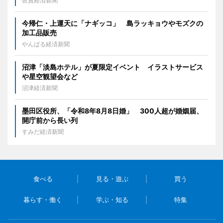
佐賀経済新聞
今帰仁・上運天に「ナギッコ」 島ラッキョウやモズクの
加工品販売
やんばる経済新聞
沼津「淡島ホテル」が夏限定イベント イラストサービス
や星空観望会など
沼津経済新聞
墨田区役所、「令和8年8月8日婚」 300人超が婚姻届、
開庁前から長い列
すみだ経済新聞
食べる
見る・遊ぶ
買う
暮らす・働く
学ぶ・知る
特集