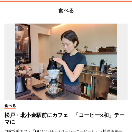
食べる
食べる
松戸・北小金駅前にカフェ 「コーヒー×和」テー
マに
自家焙煎カフェ「GC COFFEE（ジーシーコーヒー）」（松戸市東平