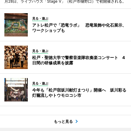
月28日、ライブハウス「Stage V」（松戸市樋野口）で初開催される。
見る・遊ぶ
アトレ松戸で「恐竜ラボ」 恐竜装飾や化石展示、
ワークショップも
見る・遊ぶ
松戸・聖徳大学で警察音楽隊吹奏楽コンサート 4
日間の研修成果を披露
見る・遊ぶ
今年も「松戸宿坂川献灯まつり」開催へ 坂川彩る
灯籠流しやトウモロコシ市
もっと見る