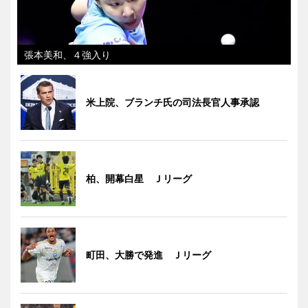
張本美和、４強入り
米上院、ブランチ氏の司法長官人事承認
柏、開幕白星 Ｊリーグ
町田、大勝で発進 Ｊリーグ