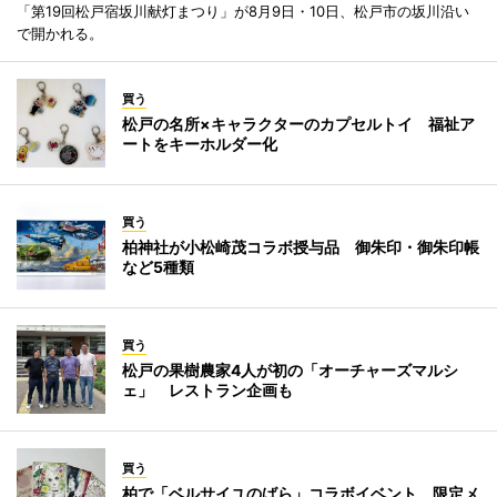
「第19回松戸宿坂川献灯まつり」が8月9日・10日、松戸市の坂川沿い
で開かれる。
買う
松戸の名所×キャラクターのカプセルトイ 福祉ア
ートをキーホルダー化
買う
柏神社が小松崎茂コラボ授与品 御朱印・御朱印帳
など5種類
買う
松戸の果樹農家4人が初の「オーチャーズマルシ
ェ」 レストラン企画も
買う
柏で「ベルサイユのばら」コラボイベント 限定メ