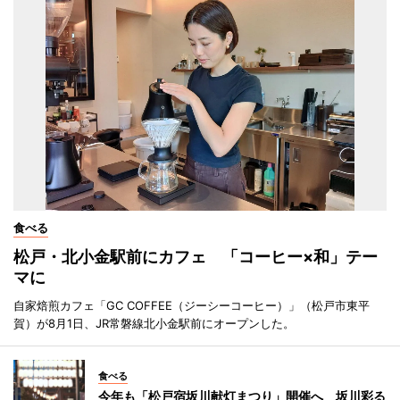
食べる
松戸・北小金駅前にカフェ 「コーヒー×和」テー
マに
自家焙煎カフェ「GC COFFEE（ジーシーコーヒー）」（松戸市東平
賀）が8月1日、JR常磐線北小金駅前にオープンした。
食べる
今年も「松戸宿坂川献灯まつり」開催へ 坂川彩る