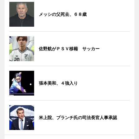
メッシの父死去、６８歳
佐野航がＰＳＶ移籍 サッカー
張本美和、４強入り
米上院、ブランチ氏の司法長官人事承認