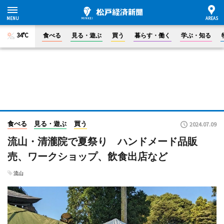
34°C
食べる
見る・遊ぶ
買う
暮らす・働く
学ぶ・知る
食べる
見る・遊ぶ
買う
2024.07.09
流山・清瀧院で夏祭り ハンドメード品販
売、ワークショップ、飲食出店など
流山