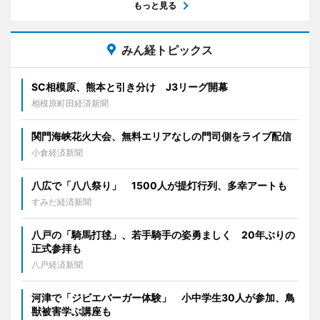
もっと見る
みん経トピックス
SC相模原、熊本と引き分け J3リーグ開幕
相模原町田経済新聞
関門海峡花火大会、無料エリアなしの門司側をライブ配信
小倉経済新聞
八広で「八八祭り」 1500人が提灯行列、多幸アートも
すみだ経済新聞
八戸の「騎馬打毬」、若手騎手の姿勇ましく 20年ぶりの
正式参拝も
八戸経済新聞
河津で「ジビエバーガー体験」 小中学生30人が参加、鳥
獣被害学ぶ講座も