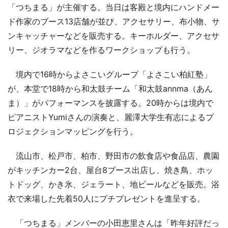
「つちまる」が主催する。当日は客殿と境内にハンドメー
ド作家のブース13店舗が並び、アクセサリー、布小物、サ
ンキャッチャーなどを販売する。キーホルダー、アクセサ
リー、ジオラマなどを作るワークショップも行う。
境内で16時からよさこいグループ「よさこい柏紅塾」
が、本堂で18時から和太鼓チーム「和太鼓annma（あん
ま）」がパフォーマンスを披露する。20時からは境内で
ピアニストYumiさんの演奏と、麗澤大学生有志によるプ
ロジェクションマッピングを行う。
流山市、松戸市、柏市、野田市の飲食店や食品店、農園
がキッチンカー2台、屋台8ブース出店し、焼き鳥、ホッ
トドッグ、かき氷、ジェラート、地ビールなどを販売。浴
衣で来場した先着50人にプチプレゼントを進呈する。
「つちまる」メンバーの小田恵里さんは「昨年好評だっ