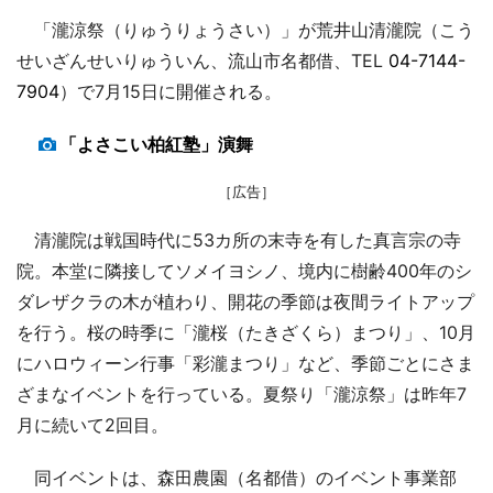
「瀧涼祭（りゅうりょうさい）」が荒井山清瀧院（こう
せいざんせいりゅういん、流山市名都借、TEL
04-7144-
7904
）で7月15日に開催される。
「よさこい柏紅塾」演舞
［広告］
清瀧院は戦国時代に53カ所の末寺を有した真言宗の寺
院。本堂に隣接してソメイヨシノ、境内に樹齢400年のシ
ダレザクラの木が植わり、開花の季節は夜間ライトアップ
を行う。桜の時季に「瀧桜（たきざくら）まつり」、10月
にハロウィーン行事「彩瀧まつり」など、季節ごとにさま
ざまなイベントを行っている。夏祭り「瀧涼祭」は昨年7
月に続いて2回目。
同イベントは、森田農園（名都借）のイベント事業部