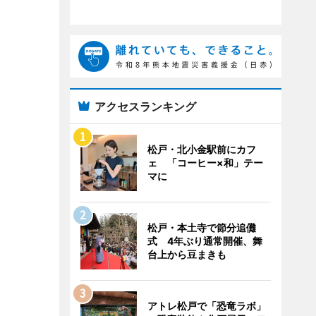
アクセスランキング
松戸・北小金駅前にカフ
ェ 「コーヒー×和」テー
マに
松戸・本土寺で節分追儺
式 4年ぶり通常開催、舞
台上から豆まきも
アトレ松戸で「恐竜ラボ」