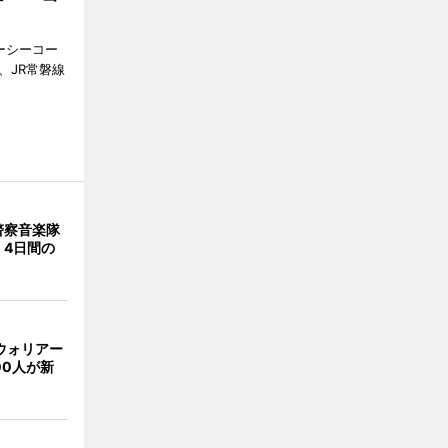
ジーシーコー
、JR常磐線
警察音楽隊
 4日間の
ウォリアー
00人が新