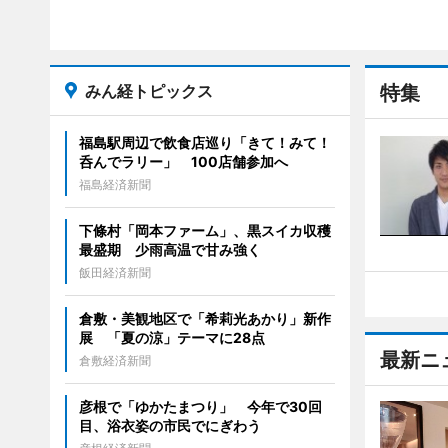
みん経トピックス
特集
福島駅周辺で飲食店巡り「きて！みて！
呑んでラリー」 100店舗参加へ
福島経済新聞
下條村「岡本ファーム」、黒スイカ収穫
最盛期 少雨高温で甘み強く
飯田経済新聞
倉敷・美観地区で「希莉光あかり」新作
展 「夏の涼」テーマに28点
最新ニ
倉敷経済新聞
彦根で「ゆかたまつり」 今年で30回
目、浴衣姿の市民でにぎわう