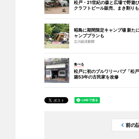
松戸・21世紀の森と広場で野遊
クラフトビール販売、まき割りも
昭島に期間限定キャンプ場 新た
ャンププランも
立川経済新聞
食べる
松戸に初のブルワリーパブ「松戸
築53年の古民家を改修
前の