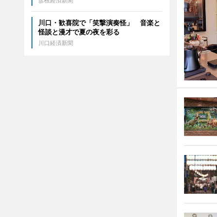
彦根経済新聞
川口・歓喜院で「笑撃演奏怪」 音楽と
怪談と漫才で夏の夜を彩る
川口経済新聞