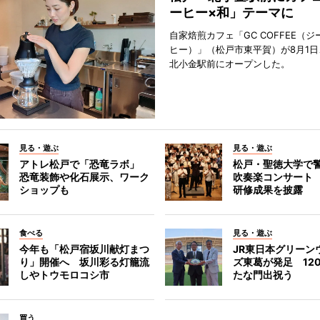
ーヒー×和」テーマに
自家焙煎カフェ「GC COFFEE（
ヒー）」（松戸市東平賀）が8月1日
北小金駅前にオープンした。
見る・遊ぶ
見る・遊ぶ
アトレ松戸で「恐竜ラボ」
松戸・聖徳大学で
恐竜装飾や化石展示、ワーク
吹奏楽コンサート
ショップも
研修成果を披露
食べる
見る・遊ぶ
今年も「松戸宿坂川献灯まつ
JR東日本グリーン
り」開催へ 坂川彩る灯籠流
ズ東葛が発足 12
しやトウモロコシ市
たな門出祝う
買う