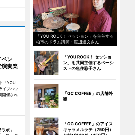
「YOU ROCK！ セッション」を主催する
柏市のドラム講師・渡辺達文さん
「YOU ROCK！ セッショ
イベン
ン」を共同主催するベーシ
で演奏楽
ストの魚住彩子さん
ト「YOU
、ライブハウ
「GC COFFEE」の店舗外
で初開催され
観
「GC COFFEE」のアイス
キャラメルラテ（750円）
竜ラボ」