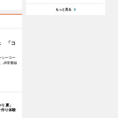
もっと見る
ェ 「コ
ジーシーコー
、JR常磐線
つり 夏」
チ作り体験