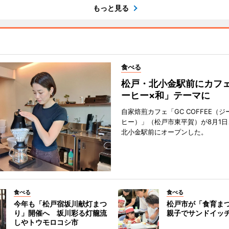
もっと見る
食べる
松戸・北小金駅前にカフ
ーヒー×和」テーマに
自家焙煎カフェ「GC COFFEE（
ヒー）」（松戸市東平賀）が8月1日
北小金駅前にオープンした。
食べる
食べる
今年も「松戸宿坂川献灯まつ
松戸市が「食育ま
り」開催へ 坂川彩る灯籠流
親子でサンドイッ
しやトウモロコシ市