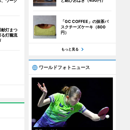
と結びおはぎ（450円）
示、ワーク
「GC COFFEE」の抹茶バ
スクチーズケーキ（800
川献灯まつ
円）
彩る灯籠流
市
もっと見る
ワールドフォトニュース