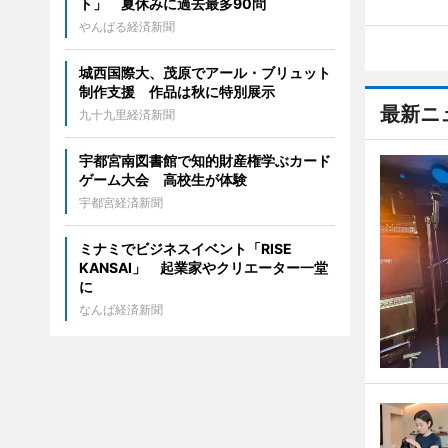
ト」 夏休みに過去最多90問
やんばる経済新聞
城西国際大、茂原でアール・ブリュット
制作支援 作品は秋に特別展示
最新ニ
九十九里経済新聞
宇都宮南図書館で知的財産権学ぶカード
ゲーム大会 高校生が体験
宇都宮経済新聞
ミナミでビジネスイベント「RISE
KANSAI」 起業家やクリエーター一堂
に
なんば経済新聞