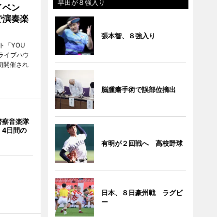
早田が８強入り
イベン
で演奏楽
張本智、８強入り
ト「YOU
、ライブハウ
で初開催され
脳腫瘍手術で誤部位摘出
警察音楽隊
 4日間の
有明が２回戦へ 高校野球
日本、８日豪州戦 ラグビ
ー