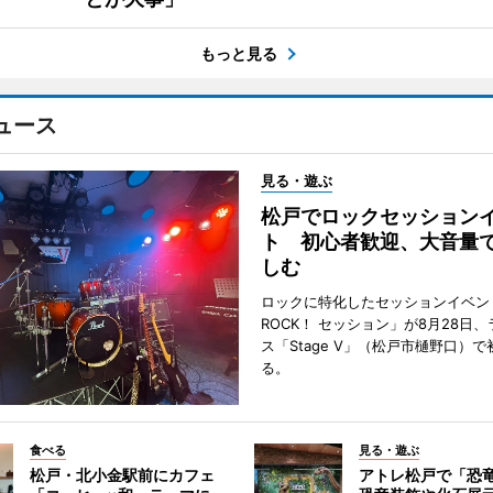
もっと見る
ュース
見る・遊ぶ
松戸でロックセッション
ト 初心者歓迎、大音量
しむ
ロックに特化したセッションイベン
ROCK！ セッション」が8月28日
ス「Stage V」（松戸市樋野口）
る。
食べる
見る・遊ぶ
松戸・北小金駅前にカフェ
アトレ松戸で「恐