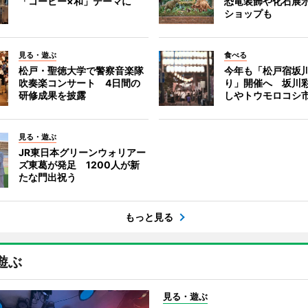
「コーヒー×和」テーマに
恐竜装飾や化石展
ショップも
見る・遊ぶ
食べる
松戸・聖徳大学で警察音楽隊
今年も「松戸宿坂
吹奏楽コンサート 4日間の
り」開催へ 坂川
研修成果を披露
しやトウモロコシ
見る・遊ぶ
JR東日本グリーンウォリアー
ズ東葛が発足 1200人が新
たな門出祝う
もっと見る
遊ぶ
見る・遊ぶ