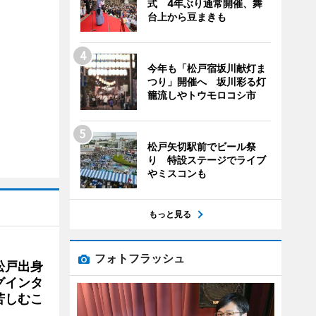
式 4年ぶり通常開催、舞
台上から豆まきも
今年も「松戸宿坂川献灯ま
つり」開催へ 坂川彩る灯
籠流しやトウモロコシ市
松戸矢切駅前でビール祭
り 特設ステージでライブ
やミスコンも
もっと見る
フォトフラッシュ
松戸出身
グインタ
苦しむこ