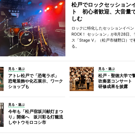
松戸でロックセッション
ト 初心者歓迎、大音量
しむ
ロックに特化したセッションイベン
ROCK！ セッション」が8月28日
ス「Stage V」（松戸市樋野口）
る。
見る・遊ぶ
見る・遊ぶ
アトレ松戸で「恐竜ラボ」
松戸・聖徳大学で
恐竜装飾や化石展示、ワーク
吹奏楽コンサート
ショップも
研修成果を披露
見る・遊ぶ
今年も「松戸宿坂川献灯まつ
り」開催へ 坂川彩る灯籠流
しやトウモロコシ市