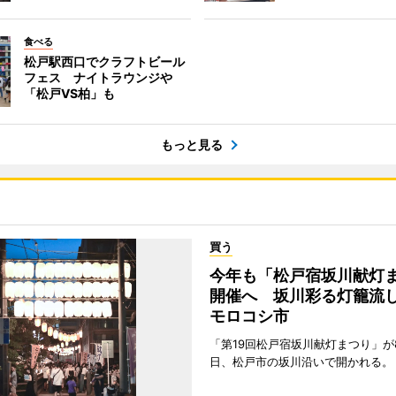
食べる
松戸駅西口でクラフトビール
フェス ナイトラウンジや
「松戸VS柏」も
もっと見る
買う
今年も「松戸宿坂川献灯
開催へ 坂川彩る灯籠流
モロコシ市
「第19回松戸宿坂川献灯まつり」が8
日、松戸市の坂川沿いで開かれる。