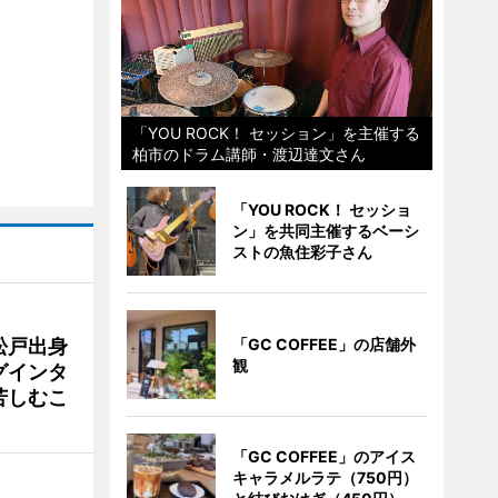
「YOU ROCK！ セッション」を主催する
柏市のドラム講師・渡辺達文さん
「YOU ROCK！ セッショ
ン」を共同主催するベーシ
ストの魚住彩子さん
松戸出身
「GC COFFEE」の店舗外
観
グインタ
苦しむこ
「GC COFFEE」のアイス
キャラメルラテ（750円）