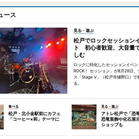
ュース
見る・遊ぶ
松戸でロックセッション
ト 初心者歓迎、大音量
しむ
ロックに特化したセッションイベン
ROCK！ セッション」が8月28日
ス「Stage V」（松戸市樋野口）
る。
食べる
見る・遊ぶ
松戸・北小金駅前にカフェ
アトレ松戸で「恐
「コーヒー×和」テーマに
恐竜装飾や化石展
ショップも