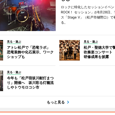
ロックに特化したセッションイベン
ROCK！ セッション」が8月28日
ス「Stage V」（松戸市樋野口）
る。
見る・遊ぶ
見る・遊ぶ
アトレ松戸で「恐竜ラボ」
松戸・聖徳大学で
恐竜装飾や化石展示、ワーク
吹奏楽コンサート
ショップも
研修成果を披露
見る・遊ぶ
今年も「松戸宿坂川献灯まつ
り」開催へ 坂川彩る灯籠流
しやトウモロコシ市
もっと見る