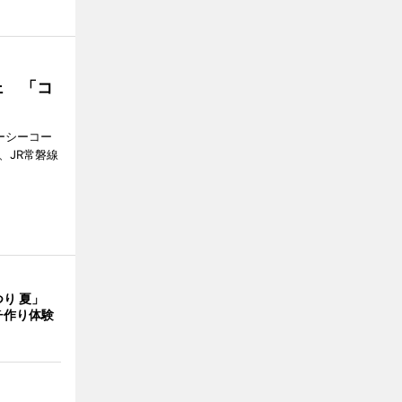
ェ 「コ
ジーシーコー
、JR常磐線
つり 夏」
チ作り体験