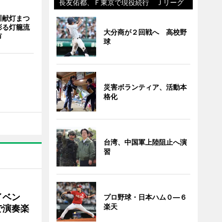
長友佑都、Ｆ東京で現役続行 Ｊリーグ
川献灯まつ
彩る灯籠流
大分商が２回戦へ 高校野
市
球
災害ボランティア、活動本
格化
台湾、中国軍上陸阻止へ演
習
イベン
プロ野球・日本ハム０―６
楽天
で演奏楽