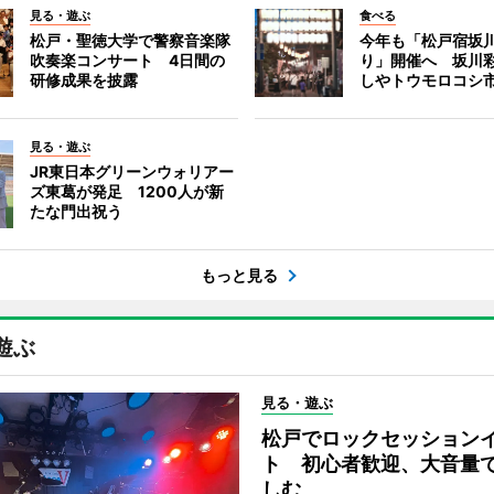
見る・遊ぶ
食べる
松戸・聖徳大学で警察音楽隊
今年も「松戸宿坂
吹奏楽コンサート 4日間の
り」開催へ 坂川
研修成果を披露
しやトウモロコシ
見る・遊ぶ
JR東日本グリーンウォリアー
ズ東葛が発足 1200人が新
たな門出祝う
もっと見る
遊ぶ
見る・遊ぶ
松戸でロックセッション
ト 初心者歓迎、大音量
しむ