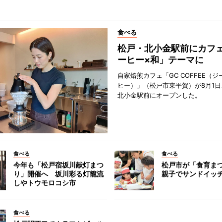
食べる
松戸・北小金駅前にカフ
ーヒー×和」テーマに
自家焙煎カフェ「GC COFFEE（
ヒー）」（松戸市東平賀）が8月1日
北小金駅前にオープンした。
食べる
食べる
今年も「松戸宿坂川献灯まつ
松戸市が「食育ま
り」開催へ 坂川彩る灯籠流
親子でサンドイッ
しやトウモロコシ市
食べる