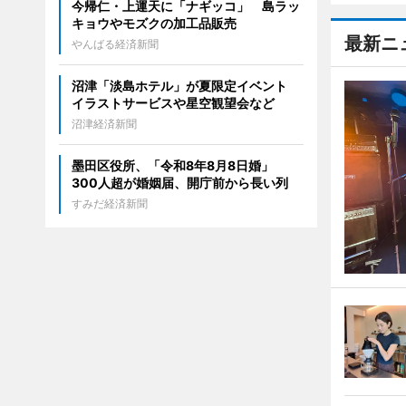
今帰仁・上運天に「ナギッコ」 島ラッ
キョウやモズクの加工品販売
最新ニ
やんばる経済新聞
沼津「淡島ホテル」が夏限定イベント
イラストサービスや星空観望会など
沼津経済新聞
墨田区役所、「令和8年8月8日婚」
300人超が婚姻届、開庁前から長い列
すみだ経済新聞