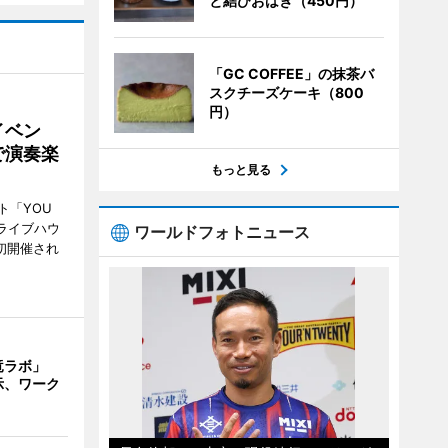
と結びおはぎ（450円）
「GC COFFEE」の抹茶バ
スクチーズケーキ（800
円）
イベン
で演奏楽
もっと見る
ト「YOU
、ライブハウ
ワールドフォトニュース
で初開催され
竜ラボ」
示、ワーク