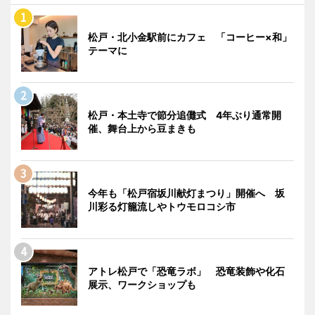
松戸・北小金駅前にカフェ 「コーヒー×和」
テーマに
松戸・本土寺で節分追儺式 4年ぶり通常開
催、舞台上から豆まきも
今年も「松戸宿坂川献灯まつり」開催へ 坂
川彩る灯籠流しやトウモロコシ市
アトレ松戸で「恐竜ラボ」 恐竜装飾や化石
展示、ワークショップも