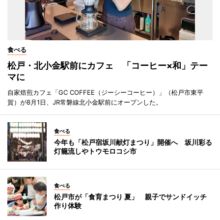
食べる
松戸・北小金駅前にカフェ 「コーヒー×和」テー
マに
自家焙煎カフェ「GC COFFEE（ジーシーコーヒー）」（松戸市東平
賀）が8月1日、JR常磐線北小金駅前にオープンした。
食べる
今年も「松戸宿坂川献灯まつり」開催へ 坂川彩る
灯籠流しやトウモロコシ市
食べる
松戸市が「食育まつり 夏」 親子でサンドイッチ
作り体験