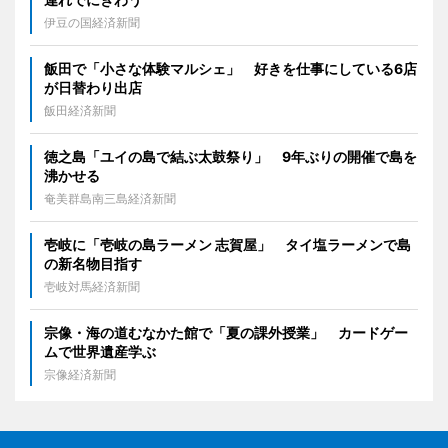
伊豆の国経済新聞
飯田で「小さな体験マルシェ」 好きを仕事にしている6店
が日替わり出店
飯田経済新聞
徳之島「ユイの島で結ぶ太鼓祭り」 9年ぶりの開催で島を
沸かせる
奄美群島南三島経済新聞
壱岐に「壱岐の島ラーメン 志賀屋」 タイ塩ラーメンで島
の新名物目指す
壱岐対馬経済新聞
宗像・海の道むなかた館で「夏の課外授業」 カードゲー
ムで世界遺産学ぶ
宗像経済新聞