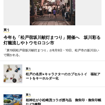
買う
今年も「松戸宿坂川献灯まつり」開催へ 坂川彩る
灯籠流しやトウモロコシ市
「第19回松戸宿坂川献灯まつり」が8月9日・10日、松戸市の坂川沿い
で開かれる。
買う
松戸の名所×キャラクターのカプセルトイ 福祉ア
ートをキーホルダー化
買う
柏神社が小松崎茂コラボ授与品 御朱印・御朱印帳
など5種類