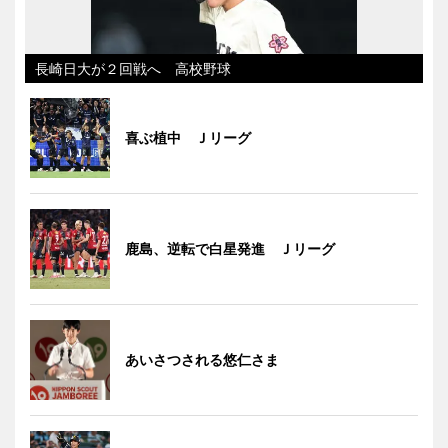
長崎日大が２回戦へ 高校野球
喜ぶ植中 Ｊリーグ
鹿島、逆転で白星発進 Ｊリーグ
あいさつされる悠仁さま