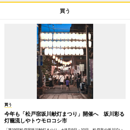
買う
買う
今年も「松戸宿坂川献灯まつり」開催へ 坂川彩る
灯籠流しやトウモロコシ市
「第19回松戸宿坂川献灯まつり」が8月9日・10日、松戸市の坂川沿い