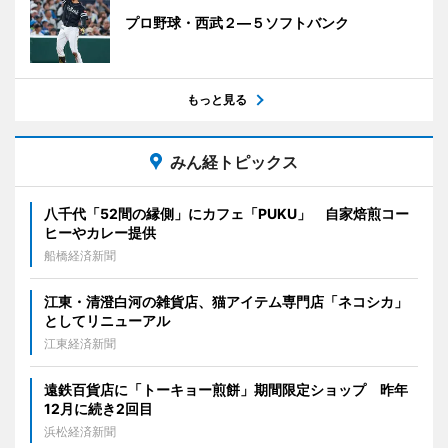
プロ野球・西武２―５ソフトバンク
もっと見る
みん経トピックス
八千代「52間の縁側」にカフェ「PUKU」 自家焙煎コー
ヒーやカレー提供
船橋経済新聞
江東・清澄白河の雑貨店、猫アイテム専門店「ネコシカ」
としてリニューアル
江東経済新聞
遠鉄百貨店に「トーキョー煎餅」期間限定ショップ 昨年
12月に続き2回目
浜松経済新聞