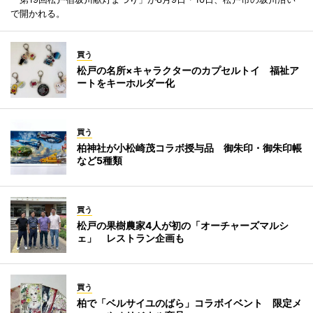
で開かれる。
買う
松戸の名所×キャラクターのカプセルトイ 福祉ア
ートをキーホルダー化
買う
柏神社が小松崎茂コラボ授与品 御朱印・御朱印帳
など5種類
買う
松戸の果樹農家4人が初の「オーチャーズマルシ
ェ」 レストラン企画も
買う
柏で「ベルサイユのばら」コラボイベント 限定メ