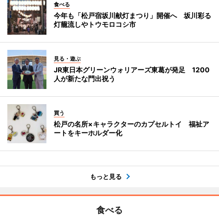
食べる
今年も「松戸宿坂川献灯まつり」開催へ 坂川彩る
灯籠流しやトウモロコシ市
見る・遊ぶ
JR東日本グリーンウォリアーズ東葛が発足 1200
人が新たな門出祝う
買う
松戸の名所×キャラクターのカプセルトイ 福祉ア
ートをキーホルダー化
もっと見る
食べる