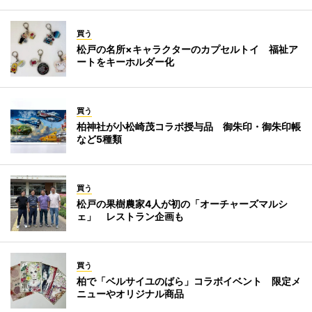
買う
松戸の名所×キャラクターのカプセルトイ 福祉ア
ートをキーホルダー化
買う
柏神社が小松崎茂コラボ授与品 御朱印・御朱印帳
など5種類
買う
松戸の果樹農家4人が初の「オーチャーズマルシ
ェ」 レストラン企画も
買う
柏で「ベルサイユのばら」コラボイベント 限定メ
ニューやオリジナル商品