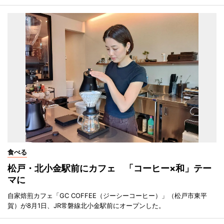
食べる
松戸・北小金駅前にカフェ 「コーヒー×和」テー
マに
自家焙煎カフェ「GC COFFEE（ジーシーコーヒー）」（松戸市東平
賀）が8月1日、JR常磐線北小金駅前にオープンした。