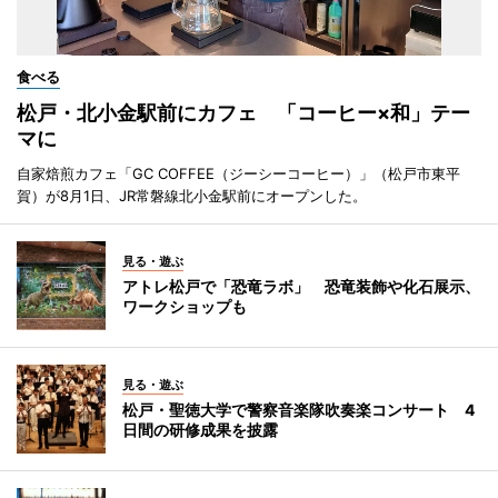
食べる
松戸・北小金駅前にカフェ 「コーヒー×和」テー
マに
自家焙煎カフェ「GC COFFEE（ジーシーコーヒー）」（松戸市東平
賀）が8月1日、JR常磐線北小金駅前にオープンした。
見る・遊ぶ
アトレ松戸で「恐竜ラボ」 恐竜装飾や化石展示、
ワークショップも
見る・遊ぶ
松戸・聖徳大学で警察音楽隊吹奏楽コンサート 4
日間の研修成果を披露