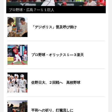
プロ野球・広島７―１１巨人
「デジポリス」普及呼び掛け
プロ野球・オリックス１―３楽天
佐野日大、２回戦へ 高校野球
平和への祈り、灯籠流しに