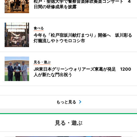
松戸・聖徳大学で警察音楽隊吹奏楽コンサート 4
日間の研修成果を披露
食べる
今年も「松戸宿坂川献灯まつり」開催へ 坂川彩る
灯籠流しやトウモロコシ市
見る・遊ぶ
JR東日本グリーンウォリアーズ東葛が発足 1200
人が新たな門出祝う
もっと見る
見る・遊ぶ