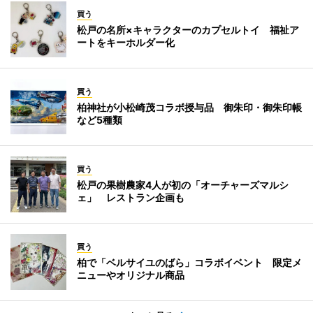
買う
松戸の名所×キャラクターのカプセルトイ 福祉ア
ートをキーホルダー化
買う
柏神社が小松崎茂コラボ授与品 御朱印・御朱印帳
など5種類
買う
松戸の果樹農家4人が初の「オーチャーズマルシ
ェ」 レストラン企画も
買う
柏で「ベルサイユのばら」コラボイベント 限定メ
ニューやオリジナル商品