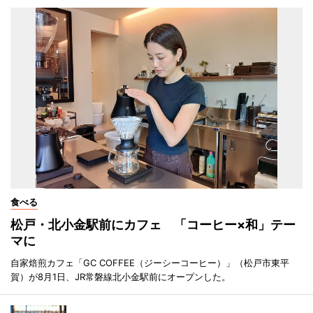
食べる
松戸・北小金駅前にカフェ 「コーヒー×和」テー
マに
自家焙煎カフェ「GC COFFEE（ジーシーコーヒー）」（松戸市東平
賀）が8月1日、JR常磐線北小金駅前にオープンした。