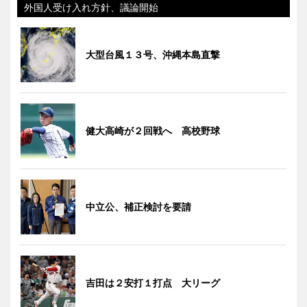
外国人受け入れ方針、議論開始
大型台風１３号、沖縄本島直撃
健大高崎が２回戦へ 高校野球
中立公、補正検討を要請
吉田は２安打１打点 大リーグ