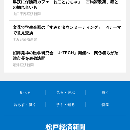
厚狭に保護猫カフェ「ねことおちゃ」 古民家改築、猫と
の触れ合いも
山口宇部経済新聞
文花で学生企画の「すみだタウンミーティング」 4テーマ
で意見交換
すみだ経済新聞
沼津発祥の医学研究会「U-TECH」開催へ 関係者らが沼
津市長を表敬訪問
沼津経済新聞
食べる
見る・遊ぶ
買う
暮らす・働く
学ぶ・知る
特集