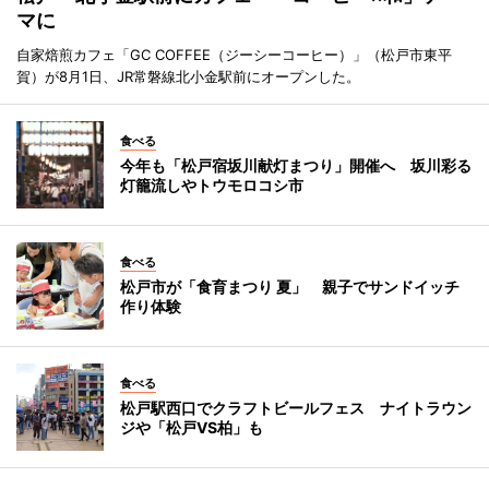
マに
自家焙煎カフェ「GC COFFEE（ジーシーコーヒー）」（松戸市東平
賀）が8月1日、JR常磐線北小金駅前にオープンした。
食べる
今年も「松戸宿坂川献灯まつり」開催へ 坂川彩る
灯籠流しやトウモロコシ市
食べる
松戸市が「食育まつり 夏」 親子でサンドイッチ
作り体験
食べる
松戸駅西口でクラフトビールフェス ナイトラウン
ジや「松戸VS柏」も