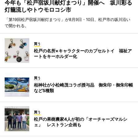
今年も「松戸宿坂川献灯まつり」開催へ 坂川彩る
灯籠流しやトウモロコシ市
「第19回松戸宿坂川献灯まつり」が8月9日・10日、松戸市の坂川沿い
で開かれる。
買う
松戸の名所×キャラクターのカプセルトイ 福祉ア
ートをキーホルダー化
買う
柏神社が小松崎茂コラボ授与品 御朱印・御朱印帳
など5種類
買う
松戸の果樹農家4人が初の「オーチャーズマルシ
ェ」 レストラン企画も