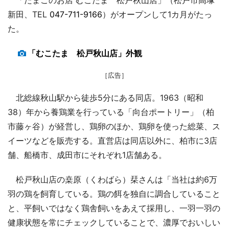
新田、TEL
047-711-9166
）がオープンして1カ月がたっ
た。
「むこたま 松戸秋山店」外観
［広告］
北総線秋山駅から徒歩5分にある同店。1963（昭和
38）年から養鶏業を行っている「向台ポートリー」（柏
市藤ヶ谷）が経営し、鶏卵のほか、鶏卵を使った総菜、ス
イーツなどを販売する。直営店は同店以外に、柏市に3店
舗、船橋市、成田市にそれぞれ1店舗ある。
松戸秋山店の桒原（くわばら）栞さんは「当社は約6万
羽の鶏を飼育している。鶏の餌を独自に調合していること
と、平飼いではなく鶏舎飼いをあえて採用し、一羽一羽の
健康状態を常にチェックしていることで、濃厚でおいしい