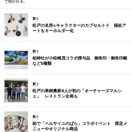
で開かれる。
買う
松戸の名所×キャラクターのカプセルトイ 福祉ア
ートをキーホルダー化
買う
柏神社が小松崎茂コラボ授与品 御朱印・御朱印帳
など5種類
買う
松戸の果樹農家4人が初の「オーチャーズマルシ
ェ」 レストラン企画も
買う
柏で「ベルサイユのばら」コラボイベント 限定メ
ニューやオリジナル商品