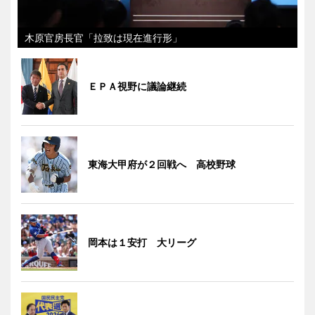
木原官房長官「拉致は現在進行形」
ＥＰＡ視野に議論継続
東海大甲府が２回戦へ 高校野球
岡本は１安打 大リーグ