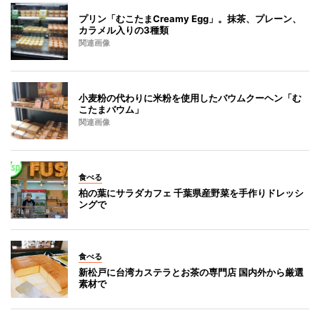
プリン「むこたまCreamy Egg」。抹茶、プレーン、
カラメル入りの3種類
関連画像
小麦粉の代わりに米粉を使用したバウムクーヘン「む
こたまバウム」
関連画像
食べる
柏の葉にサラダカフェ 千葉県産野菜を手作りドレッシ
ングで
食べる
新松戸に台湾カステラとお茶の専門店 国内外から厳選
素材で