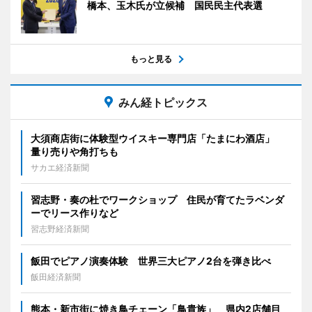
橋本、玉木氏が立候補 国民民主代表選
もっと見る
みん経トピックス
大須商店街に体験型ウイスキー専門店「たまにわ酒店」
量り売りや角打ちも
サカエ経済新聞
習志野・奏の杜でワークショップ 住民が育てたラベンダ
ーでリース作りなど
習志野経済新聞
飯田でピアノ演奏体験 世界三大ピアノ2台を弾き比べ
飯田経済新聞
熊本・新市街に焼き鳥チェーン「鳥貴族」 県内2店舗目