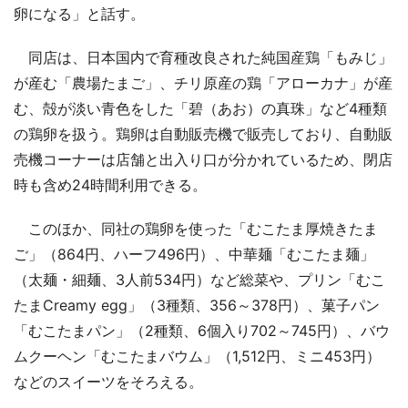
卵になる」と話す。
同店は、日本国内で育種改良された純国産鶏「もみじ」
が産む「農場たまご」、チリ原産の鶏「アローカナ」が産
む、殻が淡い青色をした「碧（あお）の真珠」など4種類
の鶏卵を扱う。鶏卵は自動販売機で販売しており、自動販
売機コーナーは店舗と出入り口が分かれているため、閉店
時も含め24時間利用できる。
このほか、同社の鶏卵を使った「むこたま厚焼きたま
ご」（864円、ハーフ496円）、中華麺「むこたま麺」
（太麺・細麺、3人前534円）など総菜や、プリン「むこ
たまCreamy egg」（3種類、356～378円）、菓子パン
「むこたまパン」（2種類、6個入り702～745円）、バウ
ムクーヘン「むこたまバウム」（1,512円、ミニ453円）
などのスイーツをそろえる。