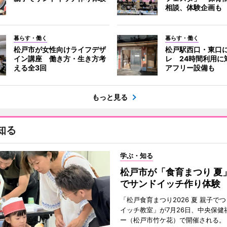
相談、体験企画も
暮らす・働く
暮らす・働く
松戸市が女性向けライフデザ
松戸駅西口・東口
イン講座 働き方・生き方考
レ 24時間利用に
える全3回
アフリー設備も
もっと見る
知る
学ぶ・知る
松戸市が「食育まつり 夏
でサンドイッチ作り体験
「松戸食育まつり2026 夏 親子で
イッチ教室」が7月26日、中央保健
ー（松戸市竹ケ花）で開催される。