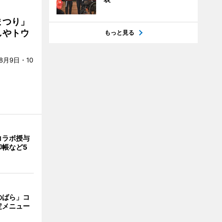
まつり」
しやトウ
もっと見る
月9日・10
コラボ授与
印帳など5
のばら」コ
定メニュー