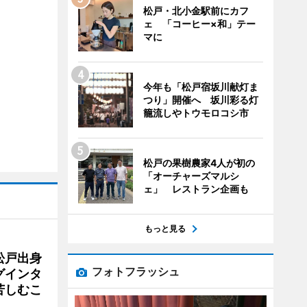
松戸・北小金駅前にカフ
ェ 「コーヒー×和」テー
マに
今年も「松戸宿坂川献灯ま
つり」開催へ 坂川彩る灯
籠流しやトウモロコシ市
松戸の果樹農家4人が初の
「オーチャーズマルシ
ェ」 レストラン企画も
もっと見る
松戸出身
フォトフラッシュ
グインタ
苦しむこ