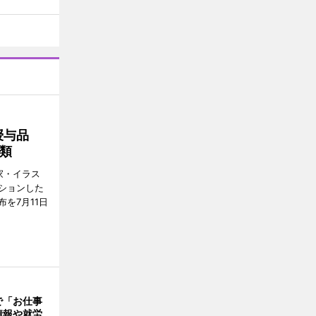
ボ授与品
類
家・イラス
ションした
を7月11日
で「お仕事
情報や就労