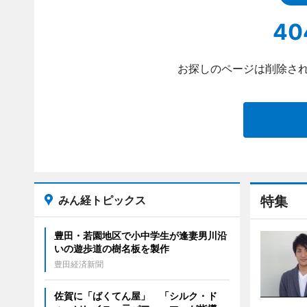
40
お探しのページは削除され
みん経トピックス
特集
豊田・若園地区で小中学生が逢妻男川沿
いの遊歩道の樹名板を製作
豊田経済新聞
佐賀に「ばくてん屋」 「シルク・ド