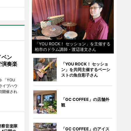
「YOU ROCK！ セッション」を主催する
柏市のドラム講師・渡辺達文さん
イベン
で演奏楽
「YOU ROCK！ セッショ
ン」を共同主催するベーシ
ストの魚住彩子さん
ト「YOU
、ライブハウ
で初開催され
「GC COFFEE」の店舗外
観
警察音楽隊
「GC COFFEE」のアイス