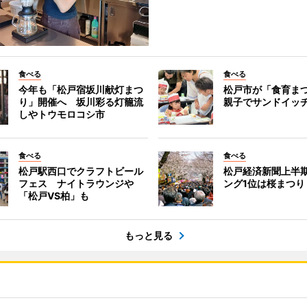
食べる
食べる
今年も「松戸宿坂川献灯まつ
松戸市が「食育ま
り」開催へ 坂川彩る灯籠流
親子でサンドイッ
しやトウモロコシ市
食べる
食べる
松戸駅西口でクラフトビール
松戸経済新聞上半期
フェス ナイトラウンジや
ング1位は桜まつり
「松戸VS柏」も
もっと見る