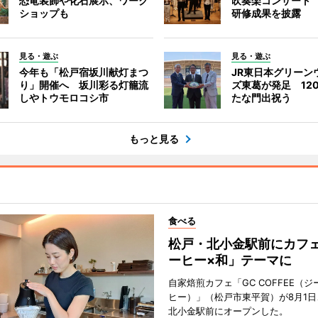
恐竜装飾や化石展示、ワーク
吹奏楽コンサート
ショップも
研修成果を披露
見る・遊ぶ
見る・遊ぶ
今年も「松戸宿坂川献灯まつ
JR東日本グリーン
り」開催へ 坂川彩る灯籠流
ズ東葛が発足 12
しやトウモロコシ市
たな門出祝う
もっと見る
食べる
松戸・北小金駅前にカフ
ーヒー×和」テーマに
自家焙煎カフェ「GC COFFEE（
ヒー）」（松戸市東平賀）が8月1日
北小金駅前にオープンした。