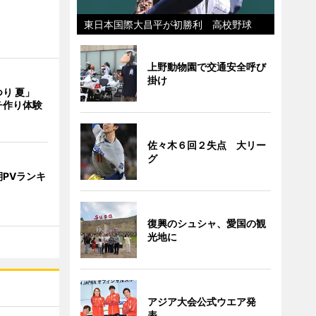
東日本国際大昌平が初勝利 高校野球
上野動物園で交通安全呼び
掛け
つり 夏」
チ作り体験
佐々木６回２失点 大リー
グ
PVランキ
復興のシュシャ、愛国の観
光地に
アジア大会公式ウエア発
表