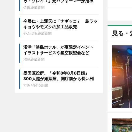
ゥ・ソレイユ」元パフォーマーが指導
佐賀経済新聞
今帰仁・上運天に「ナギッコ」 島ラッ
キョウやモズクの加工品販売
見る・
やんばる経済新聞
沼津「淡島ホテル」が夏限定イベント
イラストサービスや星空観望会など
沼津経済新聞
墨田区役所、「令和8年8月8日婚」
300人超が婚姻届、開庁前から長い列
すみだ経済新聞