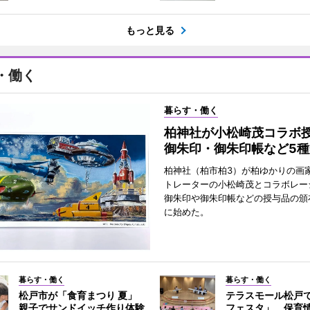
もっと見る
・働く
暮らす・働く
柏神社が小松崎茂コラ
御朱印・御朱印帳など5種
柏神社（柏市柏3）が柏ゆかりの画
トレーターの小松崎茂とコラボレー
御朱印や御朱印帳などの授与品の頒布
に始めた。
暮らす・働く
暮らす・働く
松戸市が「食育まつり 夏」
テラスモール松戸
親子でサンドイッチ作り体験
フェスタ」 保育