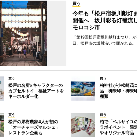
買う
今年も「松戸宿坂川献灯
開催へ 坂川彩る灯籠流
モロコシ市
「第19回松戸宿坂川献灯まつり」が8
日、松戸市の坂川沿いで開かれる。
買う
買う
松戸の名所×キャラクターの
柏神社が小松崎茂
カプセルトイ 福祉アートを
品 御朱印・御朱
キーホルダー化
種類
買う
買う
松戸の果樹農家4人が初の
柏で「ベルサイユ
「オーチャーズマルシェ」
ラボイベント 限
レストラン企画も
やオリジナル商品