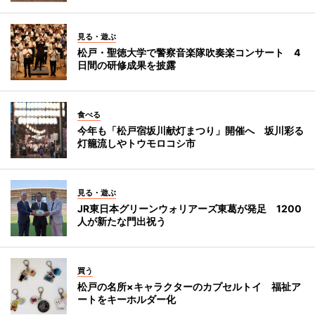
見る・遊ぶ
松戸・聖徳大学で警察音楽隊吹奏楽コンサート 4
日間の研修成果を披露
食べる
今年も「松戸宿坂川献灯まつり」開催へ 坂川彩る
灯籠流しやトウモロコシ市
見る・遊ぶ
JR東日本グリーンウォリアーズ東葛が発足 1200
人が新たな門出祝う
買う
松戸の名所×キャラクターのカプセルトイ 福祉ア
ートをキーホルダー化