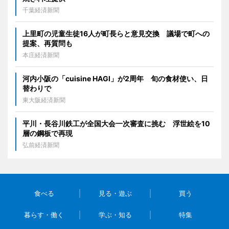
千葉経済新聞
上里町の児童生徒16人が町長らと意見交換 議場で町への
提案、再質問も
本庄経済新聞
河内小阪の「cuisine HAGI」が2周年 旬の食材使い、日
替わりで
東大阪経済新聞
平川・長谷川鉄工が全国大会一次審査に挑む 浮世絵を10
層の鋼板で再現
弘前経済新聞
食べる
見る・遊ぶ
買う
暮らす・働く
学ぶ・知る
特集