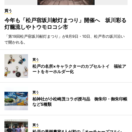
買う
今年も「松戸宿坂川献灯まつり」開催へ 坂川彩る
灯籠流しやトウモロコシ市
「第19回松戸宿坂川献灯まつり」が8月9日・10日、松戸市の坂川沿い
で開かれる。
買う
松戸の名所×キャラクターのカプセルトイ 福祉ア
ートをキーホルダー化
買う
柏神社が小松崎茂コラボ授与品 御朱印・御朱印帳
など5種類
買う
松戸の果樹農家4人が初の「オーチャーズマルシ