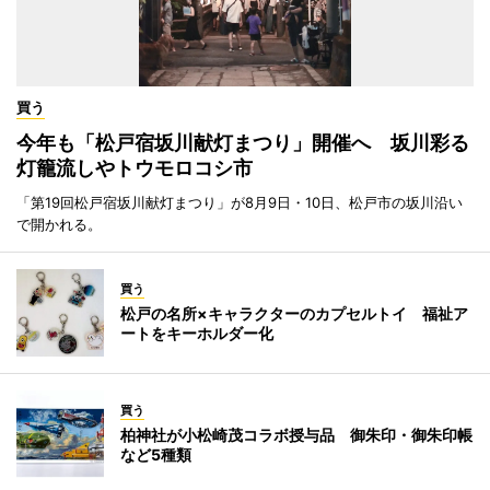
買う
今年も「松戸宿坂川献灯まつり」開催へ 坂川彩る
灯籠流しやトウモロコシ市
「第19回松戸宿坂川献灯まつり」が8月9日・10日、松戸市の坂川沿い
で開かれる。
買う
松戸の名所×キャラクターのカプセルトイ 福祉ア
ートをキーホルダー化
買う
柏神社が小松崎茂コラボ授与品 御朱印・御朱印帳
など5種類