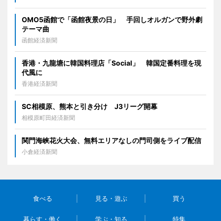
OMO5函館で「函館夜景の日」 手回しオルガンで野外劇
テーマ曲
函館経済新聞
香港・九龍塘に韓国料理店「Social」 韓国定番料理を現
代風に
香港経済新聞
SC相模原、熊本と引き分け J3リーグ開幕
相模原町田経済新聞
関門海峡花火大会、無料エリアなしの門司側をライブ配信
小倉経済新聞
食べる
見る・遊ぶ
買う
暮らす・働く
学ぶ・知る
特集