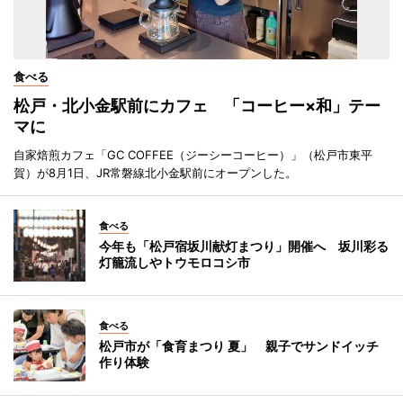
食べる
松戸・北小金駅前にカフェ 「コーヒー×和」テー
マに
自家焙煎カフェ「GC COFFEE（ジーシーコーヒー）」（松戸市東平
賀）が8月1日、JR常磐線北小金駅前にオープンした。
食べる
今年も「松戸宿坂川献灯まつり」開催へ 坂川彩る
灯籠流しやトウモロコシ市
食べる
松戸市が「食育まつり 夏」 親子でサンドイッチ
作り体験