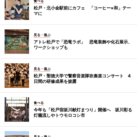
食べる
松戸・北小金駅前にカフェ 「コーヒー×和」テー
マに
見る・遊ぶ
アトレ松戸で「恐竜ラボ」 恐竜装飾や化石展示、
ワークショップも
見る・遊ぶ
松戸・聖徳大学で警察音楽隊吹奏楽コンサート 4
日間の研修成果を披露
食べる
今年も「松戸宿坂川献灯まつり」開催へ 坂川彩る
灯籠流しやトウモロコシ市
見る・遊ぶ