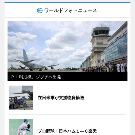
ワールドフォトニュース
Ｐ１哨戒機、ジブチへ出発
在日米軍が支援物資輸送
プロ野球・日本ハム１―０楽天