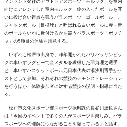
ィンランド発祥のアウトドアスポーツ「モルック」を室内
向けにアレンジした室内モルック、鈴の入ったボールを互
いに投げ合い得点を競うパラスポーツ「ゴールボール」、
ジャックボール（目標球）と呼ばれる白いボールに赤・青
のボールをいかに近付けるかを競うパラスポーツ「ボッチ
ャ」の5種目の体験を用意する。
いずれも松戸市出身で、昨年開かれたパリパラリンピッ
クの車いすラグビーで金メダルを獲得した羽賀理之選手
と、車いすバスケットボール元日本代表の湯浅剛選手がゲ
ストとして参加。それぞれの競技のデモンストレーション
を行うほか、体験参加者に対する競技の説明・指導に当た
る。
松戸市文化スポーツ部スポーツ振興課の長谷川達也さん
は「今回のイベントで多くの人がスポーツを楽しみ、パラ
スポーツへの理解につながることを願っている」と話す。