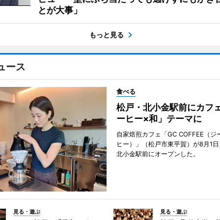
とが大事」
もっと見る
ュース
食べる
松戸・北小金駅前にカフ
ーヒー×和」テーマに
自家焙煎カフェ「GC COFFEE（
ヒー）」（松戸市東平賀）が8月1日
北小金駅前にオープンした。
見る・遊ぶ
見る・遊ぶ