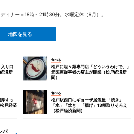
ディナー＝18時～21時30分。水曜定休（9月）。
地図を見る
食べる
 入り口
松戸に坦々麺専門店「どういうわけで、」
経済新
元医療従事者の店主が開業（松戸経済新
聞）
食べる
濃厚すっ
松戸駅西口にギョーザ居酒屋 「焼き」
松戸経済
「水」「炊き」「揚げ」13種取りそろえ
（松戸経済新聞）
ンパ