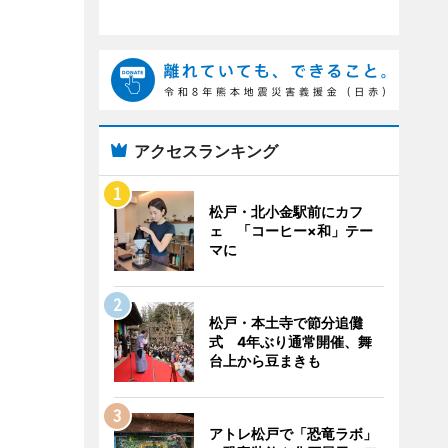
アクセスランキング
松戸・北小金駅前にカフ
ェ 「コーヒー×和」テー
マに
松戸・本土寺で節分追儺
式 4年ぶり通常開催、舞
台上から豆まきも
アトレ松戸で「恐竜ラボ」