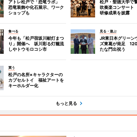
アトレ松戸で「恐竜ラボ」
松戸・聖徳大学で
恐竜装飾や化石展示、ワーク
吹奏楽コンサート
ショップも
研修成果を披露
食べる
見る・遊ぶ
今年も「松戸宿坂川献灯まつ
JR東日本グリーン
り」開催へ 坂川彩る灯籠流
ズ東葛が発足 12
しやトウモロコシ市
たな門出祝う
買う
松戸の名所×キャラクターの
カプセルトイ 福祉アートを
キーホルダー化
もっと見る