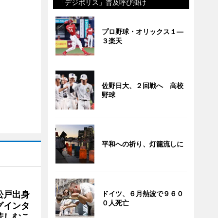
「デジポリス」普及呼び掛け
プロ野球・オリックス１―
３楽天
佐野日大、２回戦へ 高校
野球
平和への祈り、灯籠流しに
松戸出身
ドイツ、６月熱波で９６０
０人死亡
グインタ
苦しむこ