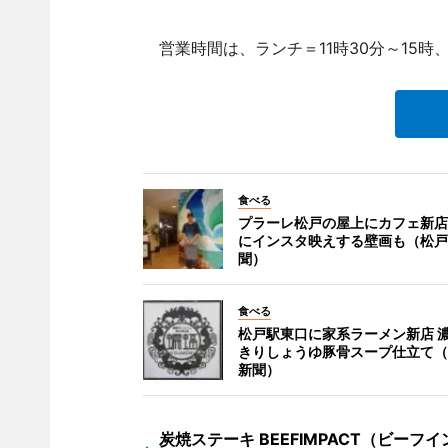
営業時間は、ランチ＝11時30分～15時、
食べる
プラーレ松戸の屋上にカフェ新店
にインスタ映えする壁画も（松戸
聞）
食べる
松戸駅東口に家系ラーメン新店 
きりしょうゆ豚骨スープ仕立て（
新聞）
炭焼ステーキ BEEFIMPACT（ビーフイ