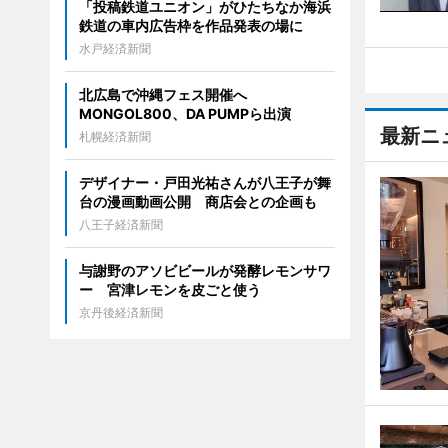
「投稿鉄道ユニオン」がひたちなか海浜
鉄道の車内広告枠を作品発表の場に
水戸経済新聞
北広島で沖縄フェス開催へ
MONGOL800、DA PUMPら出演
最新ニ
札幌経済新聞
デザイナー・戸田光祐さんが八王子が舞
台の漫画動画公開 商店会との企画も
八王子経済新聞
与謝野のアソビビールが発酵レモンサワ
ー 宮津レモンを皮ごと使う
京丹後経済新聞