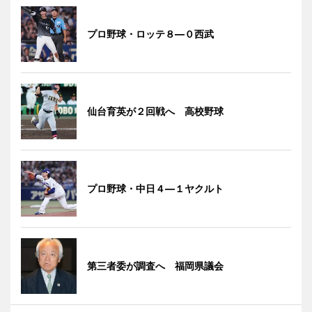
プロ野球・ロッテ８―０西武
仙台育英が２回戦へ 高校野球
プロ野球・中日４―１ヤクルト
第三者委が調査へ 福岡県議会