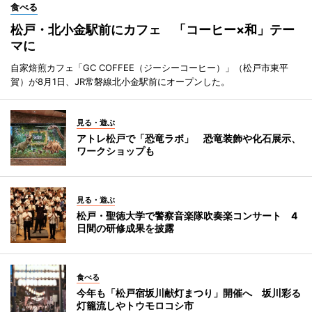
食べる
松戸・北小金駅前にカフェ 「コーヒー×和」テー
マに
自家焙煎カフェ「GC COFFEE（ジーシーコーヒー）」（松戸市東平
賀）が8月1日、JR常磐線北小金駅前にオープンした。
見る・遊ぶ
アトレ松戸で「恐竜ラボ」 恐竜装飾や化石展示、
ワークショップも
見る・遊ぶ
松戸・聖徳大学で警察音楽隊吹奏楽コンサート 4
日間の研修成果を披露
食べる
今年も「松戸宿坂川献灯まつり」開催へ 坂川彩る
灯籠流しやトウモロコシ市