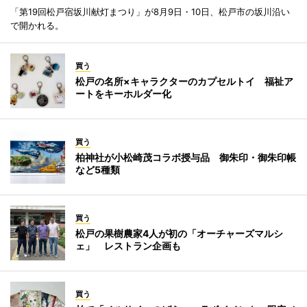
「第19回松戸宿坂川献灯まつり」が8月9日・10日、松戸市の坂川沿い
で開かれる。
買う
松戸の名所×キャラクターのカプセルトイ 福祉ア
ートをキーホルダー化
買う
柏神社が小松崎茂コラボ授与品 御朱印・御朱印帳
など5種類
買う
松戸の果樹農家4人が初の「オーチャーズマルシ
ェ」 レストラン企画も
買う