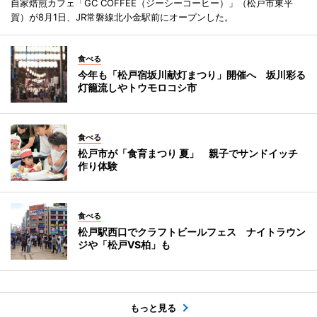
自家焙煎カフェ「GC COFFEE（ジーシーコーヒー）」（松戸市東平
賀）が8月1日、JR常磐線北小金駅前にオープンした。
食べる
今年も「松戸宿坂川献灯まつり」開催へ 坂川彩る
灯籠流しやトウモロコシ市
食べる
松戸市が「食育まつり 夏」 親子でサンドイッチ
作り体験
食べる
松戸駅西口でクラフトビールフェス ナイトラウン
ジや「松戸VS柏」も
もっと見る