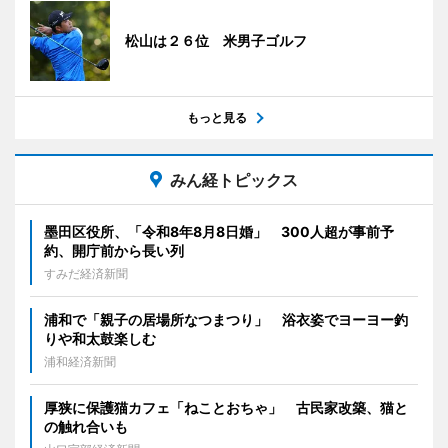
松山は２６位 米男子ゴルフ
もっと見る
みん経トピックス
墨田区役所、「令和8年8月8日婚」 300人超が事前予
約、開庁前から長い列
すみだ経済新聞
浦和で「親子の居場所なつまつり」 浴衣姿でヨーヨー釣
りや和太鼓楽しむ
浦和経済新聞
厚狭に保護猫カフェ「ねことおちゃ」 古民家改築、猫と
の触れ合いも