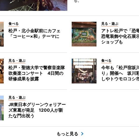
る。
食べる
見る・遊ぶ
松戸・北小金駅前にカフェ
アトレ松戸で「恐
「コーヒー×和」テーマに
恐竜装飾や化石展
ショップも
見る・遊ぶ
食べる
松戸・聖徳大学で警察音楽隊
今年も「松戸宿坂
吹奏楽コンサート 4日間の
り」開催へ 坂川
研修成果を披露
しやトウモロコシ
見る・遊ぶ
JR東日本グリーンウォリアー
ズ東葛が発足 1200人が新
たな門出祝う
もっと見る