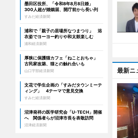
墨田区役所、「令和8年8月8日婚」
300人超が婚姻届、開庁前から長い列
すみだ経済新聞
浦和で「親子の居場所なつまつり」 浴
衣姿でヨーヨー釣りや和太鼓楽しむ
浦和経済新聞
厚狭に保護猫カフェ「ねことおちゃ」
古民家改築、猫との触れ合いも
最新ニ
山口宇部経済新聞
文花で学生企画の「すみだタウンミーテ
ィング」 4テーマで意見交換
すみだ経済新聞
沼津発祥の医学研究会「U-TECH」開催
へ 関係者らが沼津市長を表敬訪問
沼津経済新聞