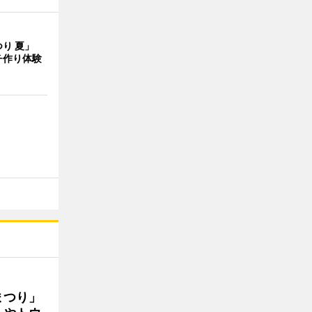
つり 夏」
チ作り体験
まつり」