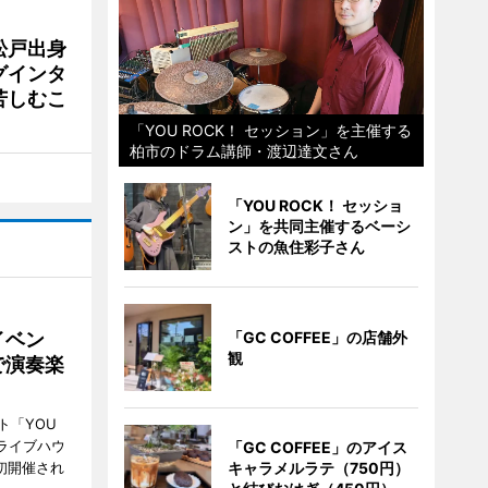
松戸出身
グインタ
苦しむこ
「YOU ROCK！ セッション」を主催する
柏市のドラム講師・渡辺達文さん
「YOU ROCK！ セッショ
ン」を共同主催するベーシ
ストの魚住彩子さん
イベン
「GC COFFEE」の店舗外
観
で演奏楽
ト「YOU
、ライブハウ
「GC COFFEE」のアイス
で初開催され
キャラメルラテ（750円）