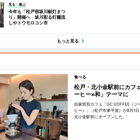
見る・遊ぶ
今年も「松戸宿坂川献灯まつ
り」開催へ 坂川彩る灯籠流
しやトウモロコシ市
もっと見る
食べる
松戸・北小金駅前にカフ
ーヒー×和」テーマに
自家焙煎カフェ「GC COFFEE（
ヒー）」（松戸市東平賀）が8月1日
北小金駅前にオープンした。