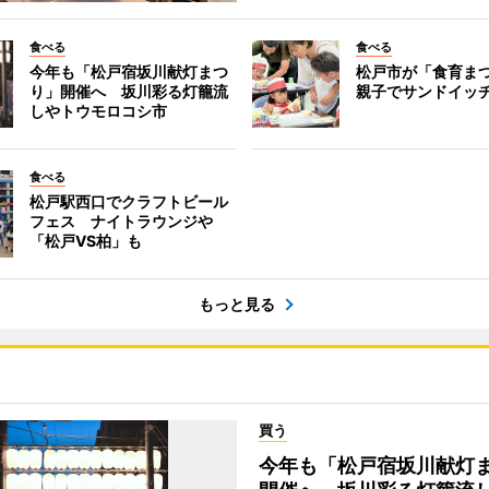
食べる
食べる
今年も「松戸宿坂川献灯まつ
松戸市が「食育ま
り」開催へ 坂川彩る灯籠流
親子でサンドイッ
しやトウモロコシ市
食べる
松戸駅西口でクラフトビール
フェス ナイトラウンジや
「松戸VS柏」も
もっと見る
買う
今年も「松戸宿坂川献灯