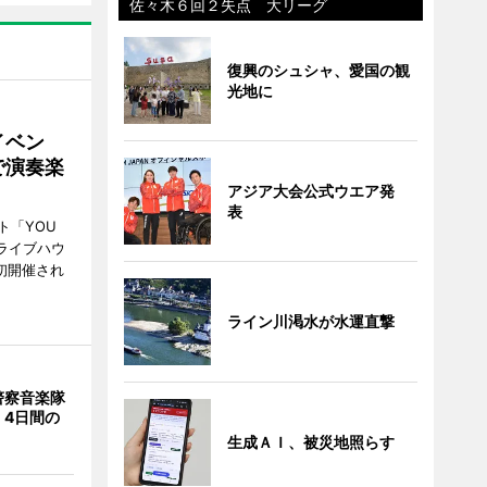
佐々木６回２失点 大リーグ
復興のシュシャ、愛国の観
光地に
イベン
で演奏楽
アジア大会公式ウエア発
表
ト「YOU
、ライブハウ
で初開催され
ライン川渇水が水運直撃
警察音楽隊
 4日間の
生成ＡＩ、被災地照らす