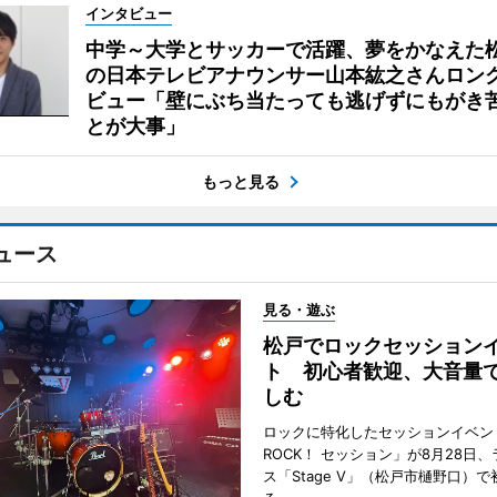
インタビュー
中学～大学とサッカーで活躍、夢をかなえた
の日本テレビアナウンサー山本紘之さんロン
ビュー「壁にぶち当たっても逃げずにもがき
とが大事」
もっと見る
ュース
見る・遊ぶ
松戸でロックセッション
ト 初心者歓迎、大音量
しむ
ロックに特化したセッションイベン
ROCK！ セッション」が8月28日
ス「Stage V」（松戸市樋野口）