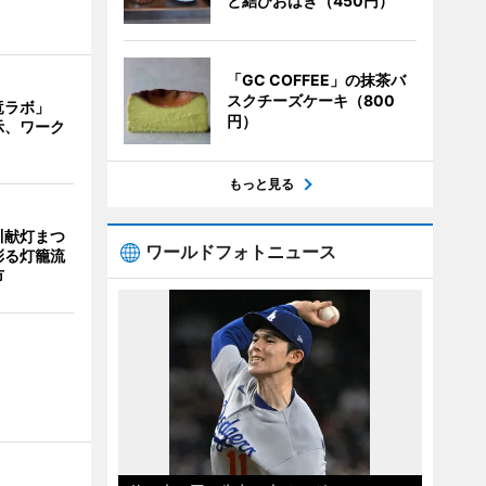
と結びおはぎ（450円）
「GC COFFEE」の抹茶バ
スクチーズケーキ（800
竜ラボ」
円）
示、ワーク
もっと見る
川献灯まつ
ワールドフォトニュース
彩る灯籠流
市