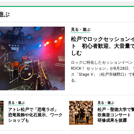
遊ぶ
見る・遊ぶ
松戸でロックセッション
ト 初心者歓迎、大音量
しむ
ロックに特化したセッションイベン
ROCK！ セッション」が8月28日
ス「Stage V」（松戸市樋野口）
る。
見る・遊ぶ
見る・遊ぶ
アトレ松戸で「恐竜ラボ」
松戸・聖徳大学で
恐竜装飾や化石展示、ワーク
吹奏楽コンサート
ショップも
研修成果を披露