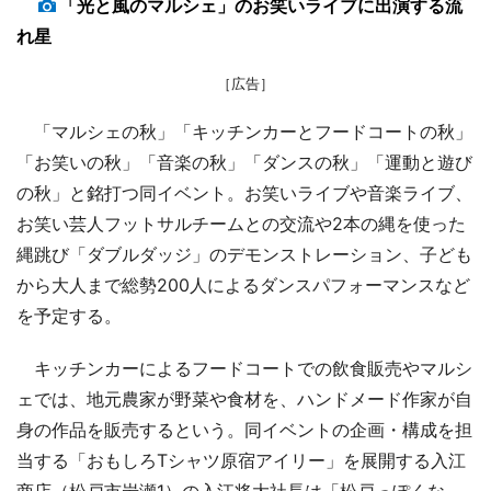
「光と風のマルシェ」のお笑いライブに出演する流
れ星
［広告］
「マルシェの秋」「キッチンカーとフードコートの秋」
「お笑いの秋」「音楽の秋」「ダンスの秋」「運動と遊び
の秋」と銘打つ同イベント。お笑いライブや音楽ライブ、
お笑い芸人フットサルチームとの交流や2本の縄を使った
縄跳び「ダブルダッジ」のデモンストレーション、子ども
から大人まで総勢200人によるダンスパフォーマンスなど
を予定する。
キッチンカーによるフードコートでの飲食販売やマルシ
ェでは、地元農家が野菜や食材を、ハンドメード作家が自
身の作品を販売するという。同イベントの企画・構成を担
当する「おもしろTシャツ原宿アイリー」を展開する入江
商店（松戸市岩瀬1）の入江将大社長は「松戸っぽくな