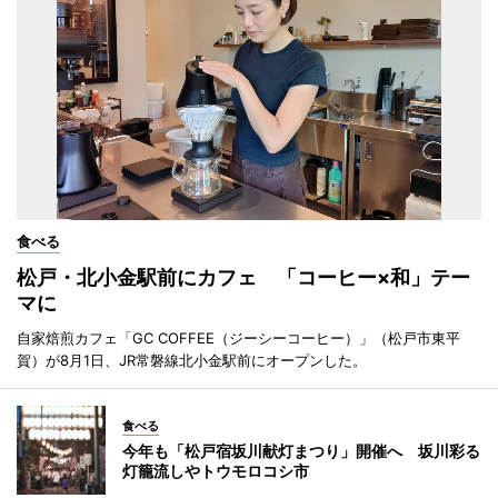
食べる
松戸・北小金駅前にカフェ 「コーヒー×和」テー
マに
自家焙煎カフェ「GC COFFEE（ジーシーコーヒー）」（松戸市東平
賀）が8月1日、JR常磐線北小金駅前にオープンした。
食べる
今年も「松戸宿坂川献灯まつり」開催へ 坂川彩る
灯籠流しやトウモロコシ市