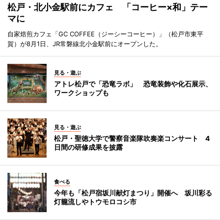
松戸・北小金駅前にカフェ 「コーヒー×和」テー
マに
自家焙煎カフェ「GC COFFEE（ジーシーコーヒー）」（松戸市東平
賀）が8月1日、JR常磐線北小金駅前にオープンした。
見る・遊ぶ
アトレ松戸で「恐竜ラボ」 恐竜装飾や化石展示、
ワークショップも
見る・遊ぶ
松戸・聖徳大学で警察音楽隊吹奏楽コンサート 4
日間の研修成果を披露
食べる
今年も「松戸宿坂川献灯まつり」開催へ 坂川彩る
灯籠流しやトウモロコシ市