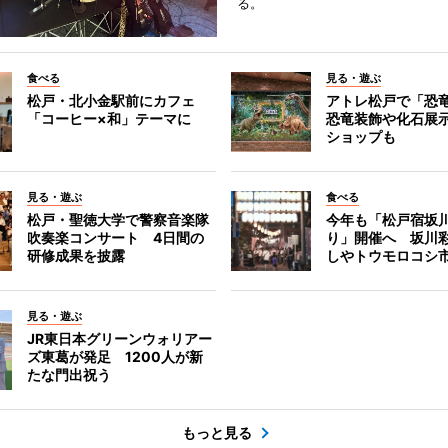
る。
食べる
見る・遊ぶ
松戸・北小金駅前にカフェ
アトレ松戸で「恐
「コーヒー×和」テーマに
恐竜装飾や化石展
ショップも
見る・遊ぶ
食べる
松戸・聖徳大学で警察音楽隊
今年も「松戸宿坂
吹奏楽コンサート 4日間の
り」開催へ 坂川
研修成果を披露
しやトウモロコシ
見る・遊ぶ
JR東日本グリーンウォリアー
ズ東葛が発足 1200人が新
たな門出祝う
もっと見る