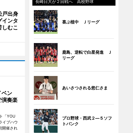
長崎日大が２回戦へ 高校野球
松戸出身
グインタ
喜ぶ植中 Ｊリーグ
苦しむこ
鹿島、逆転で白星発進 Ｊ
リーグ
あいさつされる悠仁さま
イベン
で演奏楽
ト「YOU
プロ野球・西武２―５ソフ
、ライブハウ
トバンク
で初開催され