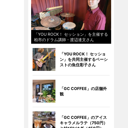
「YOU ROCK！ セッション」を主催する
柏市のドラム講師・渡辺達文さん
「YOU ROCK！ セッショ
ン」を共同主催するベーシ
ストの魚住彩子さん
「GC COFFEE」の店舗外
観
「GC COFFEE」のアイス
キャラメルラテ（750円）