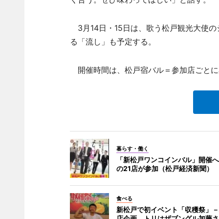
3月14日・15日は、歌う松戸観光大使
る「流し」も予定する。
開催時間は、松戸宿バル＝参加店ごとに異
暮らす・働く
「新松戸ワンコインバル」開催へ
の21店が参加（松戸経済新聞）
食べる
新松戸で初イベント「収穫祭」－
店企画、トリはザブングル加藤さ