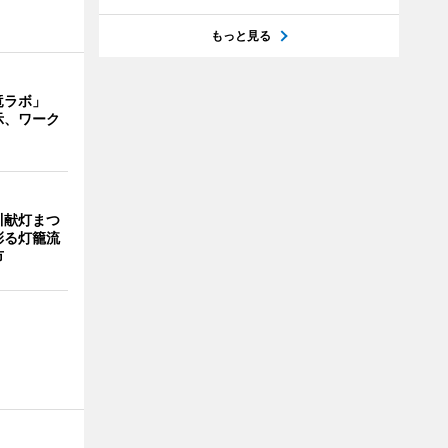
もっと見る
竜ラボ」
示、ワーク
川献灯まつ
彩る灯籠流
市