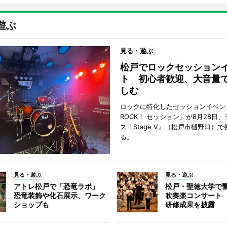
遊ぶ
見る・遊ぶ
松戸でロックセッション
ト 初心者歓迎、大音量
しむ
ロックに特化したセッションイベン
ROCK！ セッション」が8月28日
ス「Stage V」（松戸市樋野口）
る。
見る・遊ぶ
見る・遊ぶ
アトレ松戸で「恐竜ラボ」
松戸・聖徳大学で
恐竜装飾や化石展示、ワーク
吹奏楽コンサート
ショップも
研修成果を披露