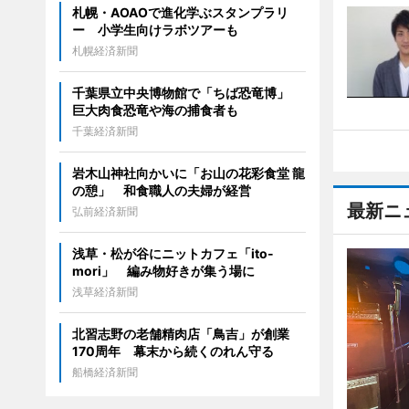
札幌・AOAOで進化学ぶスタンプラリ
ー 小学生向けラボツアーも
札幌経済新聞
千葉県立中央博物館で「ちば恐竜博」
巨大肉食恐竜や海の捕食者も
千葉経済新聞
岩木山神社向かいに「お山の花彩食堂 龍
の憩」 和食職人の夫婦が経営
最新ニ
弘前経済新聞
浅草・松が谷にニットカフェ「ito-
mori」 編み物好きが集う場に
浅草経済新聞
北習志野の老舗精肉店「鳥吉」が創業
170周年 幕末から続くのれん守る
船橋経済新聞