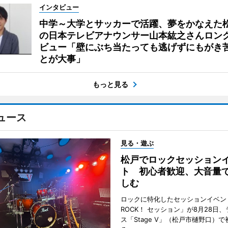
インタビュー
中学～大学とサッカーで活躍、夢をかなえた
の日本テレビアナウンサー山本紘之さんロン
ビュー「壁にぶち当たっても逃げずにもがき
とが大事」
もっと見る
ュース
見る・遊ぶ
松戸でロックセッション
ト 初心者歓迎、大音量
しむ
ロックに特化したセッションイベン
ROCK！ セッション」が8月28日
ス「Stage V」（松戸市樋野口）