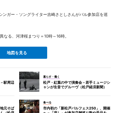
のシンガー・ソングライター吉崎さとしさんがバル参加店を巡
なる、河津桜まつり＝10時～16時。
地図を見る
暮らす・働く
－駅周辺
松戸・紅葉の中で演奏会－若手ミュージシ
ャンが生音でグルーヴ（松戸経済新聞）
食べる
地元そば
市内初の「新松戸バルフェス250」、開催
ん（松戸
へ－「流し」が参加店舗巡り歌や手品を